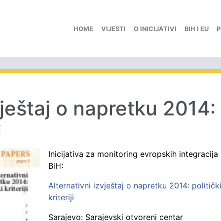
HOME
VIJESTI
O INICIJATIVI
BIH I EU
P
vještaj o napretku 2014:
i
Inicijativa za monitoring evropskih integracija
BiH:
Alternativni izvještaj o napretku 2014: političk
kriteriji
Sarajevo: Sarajevski otvoreni centar