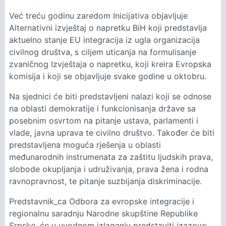
Već treću godinu zaredom Inicijativa objavljuje
Alternativni izvještaj o napretku BiH koji predstavlja
aktuelno stanje EU integracija iz ugla organizacija
civilnog društva, s ciljem uticanja na formulisanje
zvaničnog Izvještaja o napretku, koji kreira Evropska
komisija i koji se objavljuje svake godine u oktobru.
Na sjednici će biti predstavljeni nalazi koji se odnose
na oblasti demokratije i funkcionisanja države sa
posebnim osvrtom na pitanje ustava, parlamenti i
vlade, javna uprava te civilno društvo. Također će biti
predstavljena moguća rješenja u oblasti
međunarodnih instrumenata za zaštitu ljudskih prava,
slobode okupljanja i udruživanja, prava žena i rodna
ravnopravnost, te pitanje suzbijanja diskriminacije.
Predstavnik_ca Odbora za evropske integracije i
regionalnu saradnju Narodne skupštine Republike
Srpske, će u uvodnom izlaganju predstaviti izazove