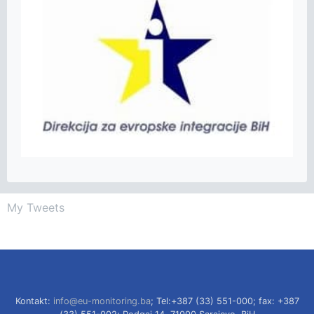
My Tweets
Kontakt:
info@eu-monitoring.ba
; Tel:+387 (33) 551-000; fax: +387