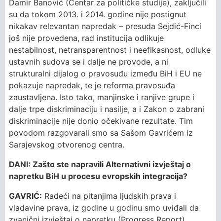
Damir Banović (Centar za političke studije), zaključili
su da tokom 2013. i 2014. godine nije postignut
nikakav relevantan napredak – presuda Sejdić-Finci
još nije provedena, rad institucija odlikuje
nestabilnost, netransparentnost i neefikasnost, odluke
ustavnih sudova se i dalje ne provode, a ni
strukturalni dijalog o pravosuđu između BiH i EU ne
pokazuje napredak, te je reforma pravosuđa
zaustavljena. Isto tako, manjinske i ranjive grupe i
dalje trpe diskriminaciju i nasilje, a i Zakon o zabrani
diskriminacije nije donio očekivane rezultate. Tim
povodom razgovarali smo sa Sašom Gavrićem iz
Sarajevskog otvorenog centra.
DANI: Zašto ste napravili Alternativni izvještaj o
napretku BiH u procesu evropskih integracija?
GAVRIĆ:
Radeći na pitanjima ljudskih prava i
vladavine prava, iz godine u godinu smo uviđali da
zvanični izvještaj o napretku (Progress Report)