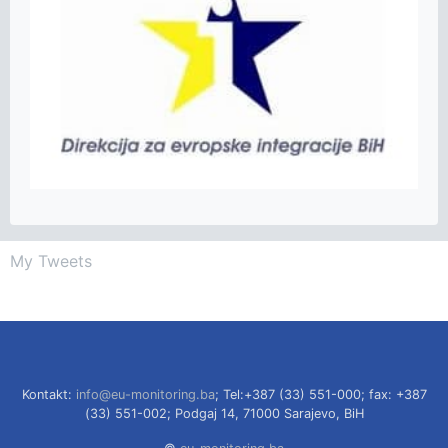
My Tweets
Kontakt:
info@eu-monitoring.ba
; Tel:+387 (33) 551-000; fax: +387
(33) 551-002; Podgaj 14, 71000 Sarajevo, BiH