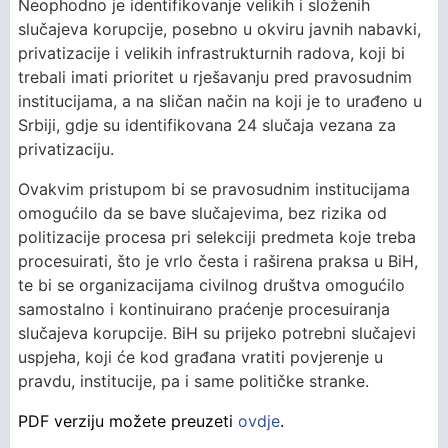
Neophodno je identifikovanje velikih i složenih
slučajeva korupcije, posebno u okviru javnih nabavki,
privatizacije i velikih infrastrukturnih radova, koji bi
trebali imati prioritet u rješavanju pred pravosudnim
institucijama, a na sličan način na koji je to urađeno u
Srbiji, gdje su identifikovana 24 slučaja vezana za
privatizaciju.
Ovakvim pristupom bi se pravosudnim institucijama
omogućilo da se bave slučajevima, bez rizika od
politizacije procesa pri selekciji predmeta koje treba
procesuirati, što je vrlo česta i raširena praksa u BiH,
te bi se organizacijama civilnog društva omogućilo
samostalno i kontinuirano praćenje procesuiranja
slučajeva korupcije. BiH su prijeko potrebni slučajevi
uspjeha, koji će kod građana vratiti povjerenje u
pravdu, institucije, pa i same političke stranke.
PDF verziju možete preuzeti
ovdje
.