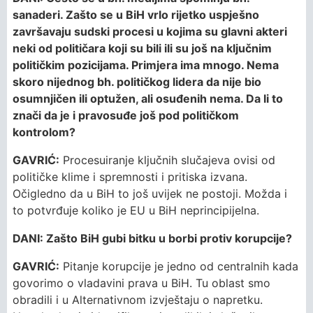
sanaderi. Zašto se u BiH vrlo rijetko uspješno
završavaju sudski procesi u kojima su glavni akteri
neki od političara koji su bili ili su još na ključnim
političkim pozicijama. Primjera ima mnogo. Nema
skoro nijednog bh. političkog lidera da nije bio
osumnjičen ili optužen, ali osuđenih nema. Da li to
znači da je i pravosuđe još pod političkom
kontrolom?
GAVRIĆ:
Procesuiranje ključnih slučajeva ovisi od
političke klime i spremnosti i pritiska izvana.
Očigledno da u BiH to još uvijek ne postoji. Možda i
to potvrđuje koliko je EU u BiH neprincipijelna.
DANI: Zašto BiH gubi bitku u borbi protiv korupcije?
GAVRIĆ:
Pitanje korupcije je jedno od centralnih kada
govorimo o vladavini prava u BiH. Tu oblast smo
obradili i u Alternativnom izvještaju o napretku.