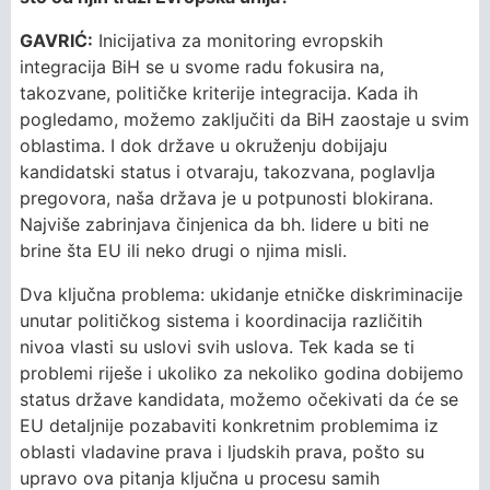
GAVRIĆ:
Inicijativa za monitoring evropskih
integracija BiH se u svome radu fokusira na,
takozvane, političke kriterije integracija. Kada ih
pogledamo, možemo zaključiti da BiH zaostaje u svim
oblastima. I dok države u okruženju dobijaju
kandidatski status i otvaraju, takozvana, poglavlja
pregovora, naša država je u potpunosti blokirana.
Najviše zabrinjava činjenica da bh. lidere u biti ne
brine šta EU ili neko drugi o njima misli.
Dva ključna problema: ukidanje etničke diskriminacije
unutar političkog sistema i koordinacija različitih
nivoa vlasti su uslovi svih uslova. Tek kada se ti
problemi riješe i ukoliko za nekoliko godina dobijemo
status države kandidata, možemo očekivati da će se
EU detaljnije pozabaviti konkretnim problemima iz
oblasti vladavine prava i ljudskih prava, pošto su
upravo ova pitanja ključna u procesu samih