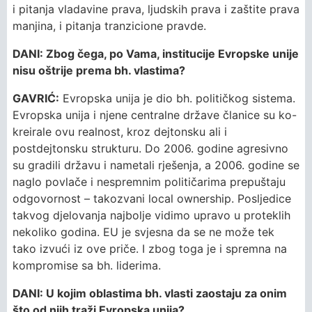
i pitanja vladavine prava, ljudskih prava i zaštite prava
manjina, i pitanja tranzicione pravde.
DANI: Zbog čega, po Vama, institucije Evropske unije
nisu oštrije prema bh. vlastima?
GAVRIĆ:
Evropska unija je dio bh. političkog sistema.
Evropska unija i njene centralne države članice su ko-
kreirale ovu realnost, kroz dejtonsku ali i
postdejtonsku strukturu. Do 2006. godine agresivno
su gradili državu i nametali rješenja, a 2006. godine se
naglo povlače i nespremnim političarima prepuštaju
odgovornost – takozvani local ownership. Posljedice
takvog djelovanja najbolje vidimo upravo u proteklih
nekoliko godina. EU je svjesna da se ne može tek
tako izvući iz ove priče. I zbog toga je i spremna na
kompromise sa bh. liderima.
DANI: U kojim oblastima bh. vlasti zaostaju za onim
što od njih traži Evropska unija?