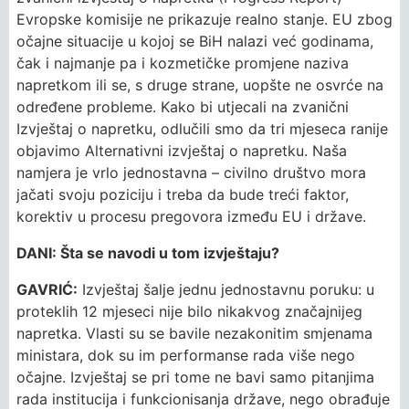
Evropske komisije ne prikazuje realno stanje. EU zbog
očajne situacije u kojoj se BiH nalazi već godinama,
čak i najmanje pa i kozmetičke promjene naziva
napretkom ili se, s druge strane, uopšte ne osvrće na
određene probleme. Kako bi utjecali na zvanični
Izvještaj o napretku, odlučili smo da tri mjeseca ranije
objavimo Alternativni izvještaj o napretku. Naša
namjera je vrlo jednostavna – civilno društvo mora
jačati svoju poziciju i treba da bude treći faktor,
korektiv u procesu pregovora između EU i države.
DANI: Šta se navodi u tom izvještaju?
GAVRIĆ:
Izvještaj šalje jednu jednostavnu poruku: u
proteklih 12 mjeseci nije bilo nikakvog značajnijeg
napretka. Vlasti su se bavile nezakonitim smjenama
ministara, dok su im performanse rada više nego
očajne. Izvještaj se pri tome ne bavi samo pitanjima
rada institucija i funkcionisanja države, nego obrađuje