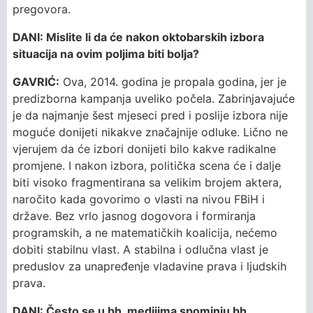
pregovora.
DANI: Mislite li da će nakon oktobarskih izbora
situacija na ovim poljima biti bolja?
GAVRIĆ:
Ova, 2014. godina je propala godina, jer je
predizborna kampanja uveliko počela. Zabrinjavajuće
je da najmanje šest mjeseci pred i poslije izbora nije
moguće donijeti nikakve značajnije odluke. Lično ne
vjerujem da će izbori donijeti bilo kakve radikalne
promjene. I nakon izbora, politička scena će i dalje
biti visoko fragmentirana sa velikim brojem aktera,
naročito kada govorimo o vlasti na nivou FBiH i
države. Bez vrlo jasnog dogovora i formiranja
programskih, a ne matematičkih koalicija, nećemo
dobiti stabilnu vlast. A stabilna i odlučna vlast je
preduslov za unapređenje vladavine prava i ljudskih
prava.
DANI: Često se u bh. medijima spominju bh.