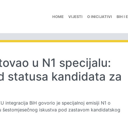
HOME
VIJESTI
O INICIJATIVI
BIH I 
tovao u N1 specijalu:
d statusa kandidata za
U integracija BiH govorio je specijalnoj emisiji N1 o
tlu šestomjesečnog iskustva pod zastavom kandidatskog