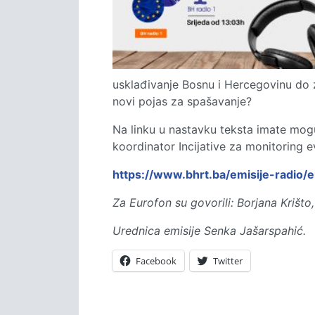
usklađivanje Bosnu i Hercegovinu do 
novi pojas za spašavanje?
Na linku u nastavku teksta imate mogu
koordinator Incijative za monitoring 
https://www.bhrt.ba/emisije-radio
Za Eurofon su govorili: Borjana Krišto
Urednica emisije Senka Jašarspahić.
Facebook
Twitter