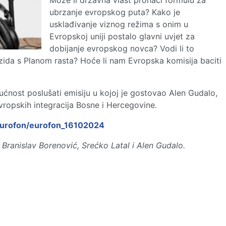
Može li državna vlast pronaći formulu za
ubrzanje evropskog puta? Kako je
usklađivanje viznog režima s onim u
Evropskoj uniji postalo glavni uvjet za
dobijanje evropskog novca? Vodi li to
zida s Planom rasta? Hoće li nam Evropska komisija baciti
ćnost poslušati emisiju u kojoj je gostovao Alen Gudalo,
evropskih integracija Bosne i Hercegovine.
/eurofon/eurofon_16102024
, Branislav Borenović, Srećko Latal i Alen Gudalo.