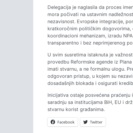
Delegacija je naglasila da proces imen
mora počivati na ustavnim nadležnostim
nezavisnost. Evropske integracije, po
kratkoročnim političkim dogovorima, d
koordinacioni mehanizam, izradu NPAA
transparentno i bez neprimjerenog pol
U svim susretima istaknuta je važnost
provedbu Reformske agende iz Plana r
imati stvarnu, a ne formalnu ulogu. Pre
odgovoran pristup, u kojem su nezavis
dosadašnjih blokada i osigurati kredib
Inicijativa ostaje posvećena praćenju 
saradnju sa institucijama BiH, EU i d
stvarnu korist građanima.
Facebook
Twitter