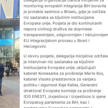
Delegacija organizacija članica Inicijative za
monitoring evropskih integracija BiH boravila
je protekle sedmice u Briselu, gdje je održala
niz sastanaka sa ključnim institucijama
Evropske unije. Posjeta je dio kontinuiranih
napora civilnog društva da doprinese
transparentnijem, odgovornijem i inkluzivnije
EU integracijskom procesu u Bosni i
Hercegovini.
U okviru posjete, delegacija Inicijative održala
je intenzivan niz sastanaka sa ključnim
institucijama Evropske unije, uključujući
kabinet Komesarke za proširenje Marte Kos,
kabinet Visoke predstavnice za vanjsku
politiku i sigurnost Kaje Kallas, Generalni
direktorat Evropske komisije za proširenje
(DG ENEST), izvjestioca i izvjestioce iz sjene
Evropskog parlamenta za BiH, kao i