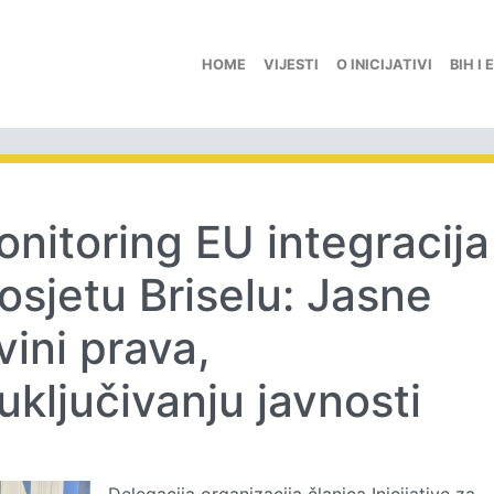
HOME
VIJESTI
O INICIJATIVI
BIH I 
monitoring EU integracija
osjetu Briselu: Jasne
ini prava,
uključivanju javnosti