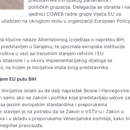
predstavnike Evropskog parlamenta i
političkih grupacija. Delegacija se obratila i na
sjednici COWEB radne grupe Vijeća EU za
la učešćem na okruglom stolu u organizaciji European Policy
a ključne nalaze Alternativnog izvještaja o napretku BiH,
predstavljen u Sarajevu, te upoznala evropske institucije
uštva u vezi sa trenutnim stanjem reformi i EU
 istaknute i u okviru implementacijskog dijaloga sa
 na kojem je Inicijativa imala svog predstavnika.
ljem EU putu BiH
 Inicijative istakli su da dalji napredak Bosne i Hercegovine
samo ako se zakoni i politike koje predstavljaju uslove za
 sa jasnim evropskim standardima i preporukama
k stavljen je na potrebu da se Zakon o VSTV-u i Zakon o
aka i u skladu s preporukama Venecijanske komisije, kako bi
ntegritet pravosuđa.