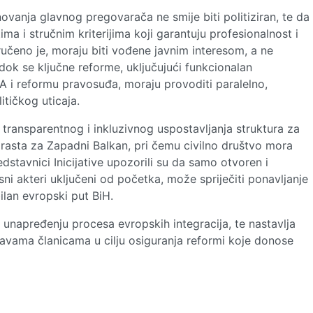
ovanja glavnog pregovarača ne smije biti politiziran, te da
a i stručnim kriterijima koji garantuju profesionalnost i
ručeno je, moraju biti vođene javnim interesom, a ne
ok se ključne reforme, uključujući funkcionalan
 i reformu pravosuđa, moraju provoditi paralelno,
itičkog uticaja.
 transparentnog i inkluzivnog uspostavljanja struktura za
asta za Zapadni Balkan, pri čemu civilno društvo mora
dstavnici Inicijative upozorili su da samo otvoren i
ni akteri uključeni od početka, može spriječiti ponavljanje
ilan evropski put BiH.
i unapređenju procesa evropskih integracija, te nastavlja
ržavama članicama u cilju osiguranja reformi koje donose