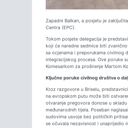
Zapadni Balkan, a posjetu je zaključi
Centra (EPC).
Tokom posjete delegacija je predstavil
koji će naredne sedmice biti zvanično 
sa ocjenama i preporukama civilnog dr
integracijskog procesa. Ove poruke su
Komesarkom za proširenje Martom Kos,
Ključne poruke civilnog društva o da
Kroz razgovore u Briselu, predstavnici
na evropskom putu može biti ostvaren 
otvaranje pregovora donose u skladu
međunarodnih tijela. Poseban naglasa
sudovima usvoje bez političkih pritis
se očuvala nezavisnost i unaprijedio i