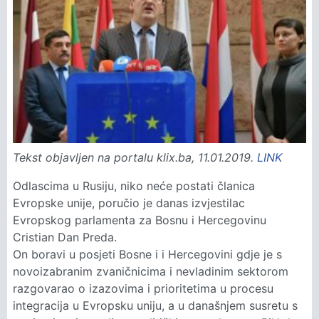
Tekst objavljen na portalu klix.ba, 11.01.2019.
LINK
Odlascima u Rusiju, niko neće postati članica
Evropske unije, poručio je danas izvjestilac
Evropskog parlamenta za Bosnu i Hercegovinu
Cristian Dan Preda.
On boravi u posjeti Bosne i i Hercegovini gdje je s
novoizabranim zvaničnicima i nevladinim sektorom
razgovarao o izazovima i prioritetima u procesu
integracija u Evropsku uniju, a u današnjem susretu s