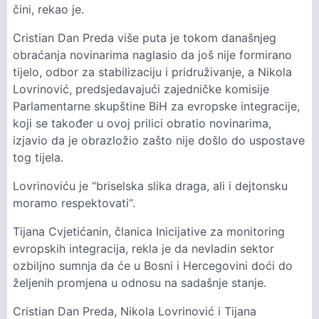
čini, rekao je.
Cristian Dan Preda više puta je tokom današnjeg
obraćanja novinarima naglasio da još nije formirano
tijelo, odbor za stabilizaciju i pridruživanje, a Nikola
Lovrinović, predsjedavajući zajedničke komisije
Parlamentarne skupštine BiH za evropske integracije,
koji se također u ovoj prilici obratio novinarima,
izjavio da je obrazložio zašto nije došlo do uspostave
tog tijela.
Lovrinoviću je “briselska slika draga, ali i dejtonsku
moramo respektovati“.
Tijana Cvjetićanin, članica Inicijative za monitoring
evropskih integracija, rekla je da nevladin sektor
ozbiljno sumnja da će u Bosni i Hercegovini doći do
željenih promjena u odnosu na sadašnje stanje.
Cristian Dan Preda, Nikola Lovrinović i Tijana