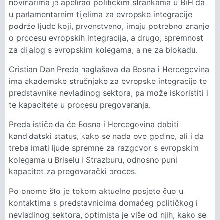
novinarima je apelirao političkim strankama u BiH da
u parlamentarnim tijelima za evropske integracije
podrže ljude koji, prvenstveno, imaju potrebno znanje
o procesu evropskih integracija, a drugo, spremnost
za dijalog s evropskim kolegama, a ne za blokadu.
Cristian Dan Preda naglašava da Bosna i Hercegovina
ima akademske stručnjake za evropske integracije te
predstavnike nevladinog sektora, pa može iskoristiti i
te kapacitete u procesu pregovaranja.
Preda ističe da će Bosna i Hercegovina dobiti
kandidatski status, kako se nada ove godine, ali i da
treba imati ljude spremne za razgovor s evropskim
kolegama u Briselu i Strazburu, odnosno puni
kapacitet za pregovarački proces.
Po onome što je tokom aktuelne posjete čuo u
kontaktima s predstavnicima domaćeg političkog i
nevladinog sektora, optimista je više od njih, kako se