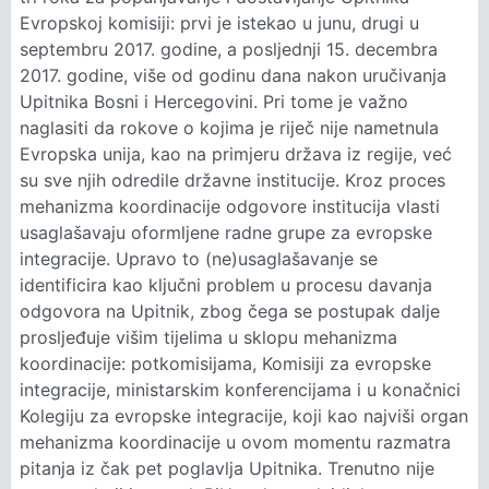
Evropskoj komisiji: prvi je istekao u junu, drugi u
septembru 2017. godine, a posljednji 15. decembra
2017. godine, više od godinu dana nakon uručivanja
Upitnika Bosni i Hercegovini. Pri tome je važno
naglasiti da rokove o kojima je riječ nije nametnula
Evropska unija, kao na primjeru država iz regije, već
su sve njih odredile državne institucije. Kroz proces
mehanizma koordinacije odgovore institucija vlasti
usaglašavaju oformljene radne grupe za evropske
integracije. Upravo to (ne)usaglašavanje se
identificira kao ključni problem u procesu davanja
odgovora na Upitnik, zbog čega se postupak dalje
prosljeđuje višim tijelima u sklopu mehanizma
koordinacije: potkomisijama, Komisiji za evropske
integracije, ministarskim konferencijama i u konačnici
Kolegiju za evropske integracije, koji kao najviši organ
mehanizma koordinacije u ovom momentu razmatra
pitanja iz čak pet poglavlja Upitnika. Trenutno nije