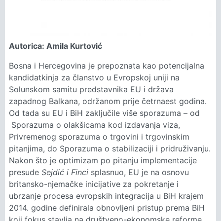
Autorica: Amila Kurtović
Bosna i Hercegovina je prepoznata kao potencijalna
kandidatkinja za članstvo u Evropskoj uniji na
Solunskom samitu predstavnika EU i država
zapadnog Balkana, održanom prije četrnaest godina.
Od tada su EU i BiH zaključile više sporazuma – od
Sporazuma o olakšicama kod izdavanja viza,
Privremenog sporazuma o trgovini i trgovinskim
pitanjima, do Sporazuma o stabilizaciji i pridruživanju.
Nakon što je optimizam po pitanju implementacije
presude
Sejdić i Finci
splasnuo, EU je na osnovu
britansko-njemačke inicijative za pokretanje i
ubrzanje procesa evropskih integracija u BiH krajem
2014. godine definirala obnovljeni pristup prema BiH
koji fokus stavlja na društveno-ekonomske reforme.