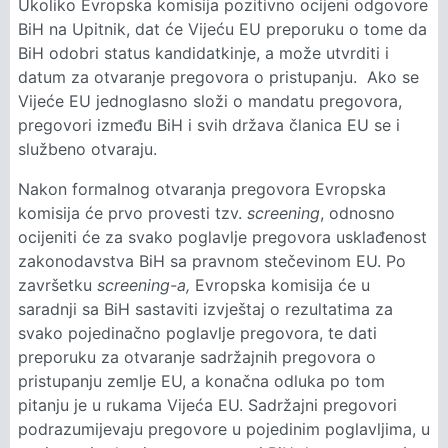
Ukoliko Evropska komisija pozitivno ocijeni odgovore
BiH na Upitnik, dat će Vijeću EU preporuku o tome da
BiH odobri status kandidatkinje, a može utvrditi i
datum za otvaranje pregovora o pristupanju. Ako se
Vijeće EU jednoglasno složi o mandatu pregovora,
pregovori između BiH i svih država članica EU se i
službeno otvaraju.
Nakon formalnog otvaranja pregovora Evropska
komisija će prvo provesti tzv.
screening
, odnosno
ocijeniti će za svako poglavlje pregovora usklađenost
zakonodavstva BiH sa pravnom stečevinom EU. Po
završetku
screening-a,
Evropska komisija će u
saradnji sa BiH sastaviti izvještaj o rezultatima za
svako pojedinačno poglavlje pregovora, te dati
preporuku za otvaranje sadržajnih pregovora o
pristupanju zemlje EU, a konačna odluka po tom
pitanju je u rukama Vijeća EU. Sadržajni pregovori
podrazumijevaju pregovore u pojedinim poglavljima, u