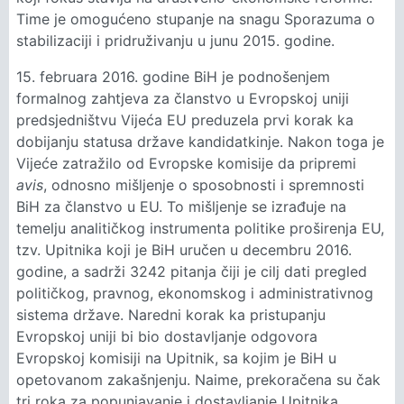
Time je omogućeno stupanje na snagu Sporazuma o
stabilizaciji i pridruživanju u junu 2015. godine.
15. februara 2016. godine BiH je podnošenjem
formalnog zahtjeva za članstvo u Evropskoj uniji
predsjedništvu Vijeća EU preduzela prvi korak ka
dobijanju statusa države kandidatkinje. Nakon toga je
Vijeće zatražilo od Evropske komisije da pripremi
avis
, odnosno mišljenje o sposobnosti i spremnosti
BiH za članstvo u EU. To mišljenje se izrađuje na
temelju analitičkog instrumenta politike proširenja EU,
tzv. Upitnika koji je BiH uručen u decembru 2016.
godine, a sadrži 3242 pitanja čiji je cilj dati pregled
političkog, pravnog, ekonomskog i administrativnog
sistema države. Naredni korak ka pristupanju
Evropskoj uniji bi bio dostavljanje odgovora
Evropskoj komisiji na Upitnik, sa kojim je BiH u
opetovanom zakašnjenju. Naime, prekoračena su čak
tri roka za popunjavanje i dostavljanje Upitnika