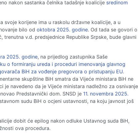
đeno nakon sastanka čelnika tadašnje koalicije
sredinom
voje korijene ima u raskolu državne koalicije, a u
novanje bilo od
oktobra 2025. godine
. Od tada se govori o
, trenutna v.d. predsjednice Republike Srpske, bude glavni
bra 2025. godine
, na prijedlog zastupnika Saše
ku o formiranju ureda i proceduri imenovanja glavnog
govarača BiH z
a vođenje pregovora o pristupanju EU
.
entarne skupštine BiH smatra da Vijeće ministara BiH ne
i je navedeno da je Vijeće ministara nadležno za osnivanje
enovao Predstavnički dom. SNSD je
11. novembra 2025.
stavnom sudu BiH o ocjeni ustavnosti, na koju javnost još
licije dobit će epilog nakon odluke Ustavnog suda BiH,
ežnosti ova procedura.