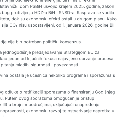
i prijenosu električne energije, BiH ima direktne
dstavnički dom PSBiH usvojio krajem 2025. godine, zakon
bog protivljenja HDZ-a BiH i SNSD-a. Rasprava se vodila
iteta, dok su ekonomski efekti ostali u drugom planu. Kako
sija CO₂ nisu uspostavljeni, od 1. januara 2026. godine BiH
dje nije bio potreban politički konsenzus.
la jednogodišnje predsjedavanje Strategijom EU za
kao jedan od ključnih fokusa najavljeno ubrzanje procesa
pitanja mladih, sigurnosti i povezanosti.
ina postala je učesnica nekoliko programa i sporazuma s
og odluke o ratifikaciji sporazuma o finansiranju Godišnjeg
nu. Putem ovog sporazuma omogućen je pristup
 III) u brojnim područjima, uključujući unapređenje
vnopravnosti, ekonomski razvoj te ostvarivanje napretka u