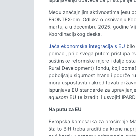
ispunjavanju obaveza za pristupanje 
Među značajnijim aktivnostima jesu po
FRONTEX-om. Odluka o osnivanju Koo
martu, a u decembru 2025. godine Vij
Koordinacijskog deska.
Jača ekonomska integracija s EU
bilo
pomaci, prije svega putem pristupa e
suštinske reformske mjere i dalje ost
Rural Development) fondu, koji poma
poboljšaju sigurnost hrane i podrže ru
mora uspostaviti i akreditovati državn
ispunjava EU standarde za upravljanje
aquisom
EU te izraditi i usvojiti IPAR
Na putu za EU
Evropska komesarka za proširenje Ma
šta to BiH treba uraditi da krene napr