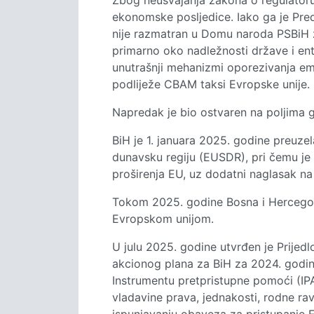
Zbog neusvajanja zakona o regulatoru 
ekonomske posljedice. Iako ga je Pre
nije razmatran u Domu naroda PSBiH z
primarno oko nadležnosti države i ent
unutrašnji mehanizmi oporezivanja emi
podliježe CBAM taksi Evropske unije.
Napredak je bio ostvaren na poljima g
BiH je 1. januara 2025. godine preuze
dunavsku regiju (EUSDR), pri čemu je 
proširenja EU, uz dodatni naglasak na 
Tokom 2025. godine Bosna i Hercegov
Evropskom unijom.
U julu 2025. godine utvrđen je Prijedl
akcionog plana za BiH za 2024. godi
Instrumentu pretpristupne pomoći (IPA
vladavine prava, jednakosti, rodne ra