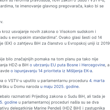
rebni su reforma pravosuđa, novi zakon o Sudu i VSTV-u,
andardima, te imenovanje glavnog pregovarača, kako bi se
v.
đa kroz usvajanje novih zakona o Visokom sudskom i
ladu s evropskim standardima”. Ovako glasi šesti od 14
ije (EK) o zahtjevu BiH za članstvo u Evropskoj uniji iz 2019
je bilo značajnijih pomaka na tom planu pa tako nije
ćanja HDZ-a BiH
o ubrzanju EU puta Bosne i Hercegovine
, a
pravde
o ispunjavanju 14 prioriteta iz Mišljenja EK-a
.
kona o VSTV-u uputilo u parlamentarnu proceduru
4. marta
podršku u Domu naroda
u maju 2025. godine
.
rebalo razmatrati Prijedlog zakona o Sudu BiH, ali tada je
5. godine
u parlamentarnoj proceduri našla su se dva
jativu delegatkinje Marine Pendeš (HDZ BiH) i zastupnika