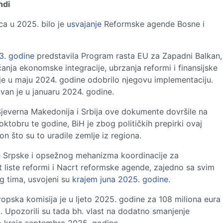
ndi
ca u 2025. bilo je
usvajanje
Reformske agende Bosne i
. godine
predstavila Program rasta EU za Zapadni Balkan,
jačanja ekonomske integracije, ubrzanja reformi i finansijske
je u maju 2024. godine odobrilo njegovu implementaciju.
van je u januaru 2024. godine.
Sjeverna Makedonija i Srbija ove dokumente dovršile na
oktobru te godine, BiH je zbog političkih prepirki ovaj
n što su to uradile zemlje iz regiona.
 Srpske i opsežnog mehanizma koordinacije za
liste reformi i Nacrt reformske agende, zajedno sa svim
g tima, usvojeni su
krajem juna 2025. godine
.
ropska komisija je u ljeto 2025. godine za 108 miliona eura
. Upozorili su tada bh. vlast na dodatno smanjenje