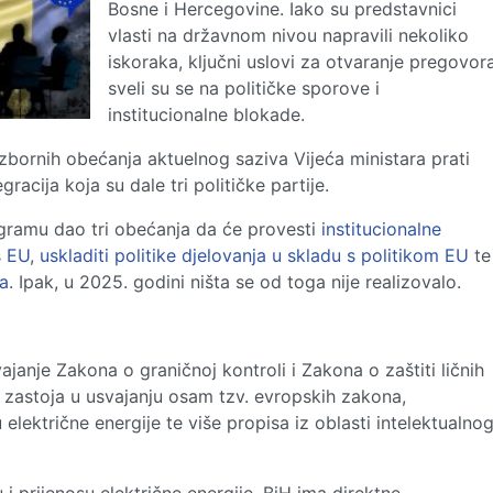
Bosne i Hercegovine. Iako su predstavnici
vlasti na državnom nivou napravili nekoliko
iskoraka, ključni uslovi za otvaranje pregovor
sveli su se na političke sporove i
institucionalne blokade.
zbornih obećanja aktuelnog saziva Vijeća ministara prati
racija koja su dale tri političke partije.
ramu dao tri obećanja da će provesti
institucionalne
s EU
,
uskladiti politike djelovanja u skladu s politikom EU
te
ma
. Ipak, u 2025. godini ništa se od toga nije realizovalo.
ajanje Zakona o graničnoj kontroli i Zakona o zaštiti ličnih
 zastoja u usvajanju osam tzv. evropskih zakona,
u električne energije te više propisa iz oblasti intelektualno