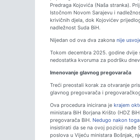
Predraga Kojovića (Naša stranka). Pr
Istočnom Novom Sarajevu i nadležnost
krivičnih djela, dok Kojovićev prijedl
nadležnost Suda BiH.
Nijedan od ova dva zakona
nije usvoj
Tokom decembra 2025. godine dvije sj
nedostatka kvoruma za podršku dnevn
Imenovanje glavnog pregovarača
Treći preostali korak za otvaranje p
glavnog pregovarača i pregovaračkog
Ova procedura inicirana je
krajem okt
ministara BiH Borjana Krišto (HDZ BiH
pregovarača BiH.
Nedugo nakon toga
insistirati da se na ovoj poziciji nađe
poslova u Vijeću ministara Bošnjak, n