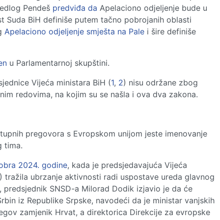
ijedlog Pendeš
predviđa da
Apelaciono odjeljenje bude u
 Suda BiH definiše putem tačno pobrojanih oblasti
og
Apelaciono odjeljenje smješta na Pale
i šire definiše
en
u Parlamentarnoj skupštini.
ednice Vijeća ministara BiH (
1
,
2
) nisu održane zbog
im redovima, na kojim su se našla i ova dva zakona.
ristupnih pregovora s Evropskom unijom jeste imenovanje
 tima.
obra 2024. godine
, kada je predsjedavajuća Vijeća
) tražila ubrzanje aktivnosti radi uspostave ureda glavnog
, predsjednik SNSD-a Milorad Dodik izjavio je da će
 Srbin iz Republike Srpske, navodeći da je ministar vanjskih
jegov zamjenik Hrvat, a direktorica Direkcije za evropske