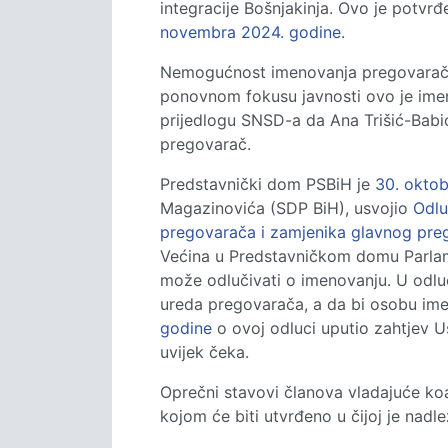
integracije Bošnjakinja. Ovo je potvr
novembra 2024. godine
.
Nemogućnost imenovanja pregovarača s
ponovnom fokusu javnosti ovo je ime
prijedlogu SNSD-a da Ana Trišić-Babić
pregovarač.
Predstavnički dom PSBiH je
30. okto
Magazinovića (SDP BiH), usvojio
Odlu
pregovarača i zamjenika glavnog pre
Većina u Predstavničkom domu Parlam
može odlučivati o imenovanju. U odluc
ureda pregovarača, a da bi osobu im
godine
o ovoj odluci uputio zahtjev U
uvijek čeka.
Oprečni stavovi članova vladajuće koa
kojom će biti utvrđeno u čijoj je nadl