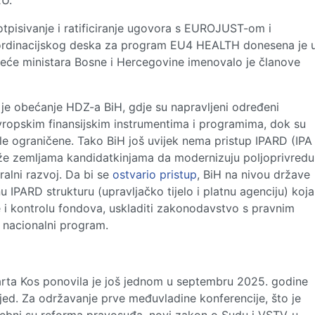
EU.
tpisivanje i ratificiranje ugovora s EUROJUST-om i
rdinacijskog deska za program EU4 HEALTH donesena je 
eće ministara Bosne i Hercegovine imenovalo je članove
 je obećanje HDZ-a BiH, gdje su napravljeni određeni
vropskim finansijskim instrumentima i programima, dok su
ale ograničene. Tako BiH još uvijek nema pristup IPARD (IPA
že zemljama kandidatkinjama da modernizuju poljoprivredu
ralni razvoj. Da bi se
ostvario pristup
, BiH na nivou države
u IPARD strukturu (upravljačko tijelo i platnu agenciju) koja
 i kontrolu fondova, uskladiti zakonodavstvo s pravnim
D nacionalni program.
rta Kos ponovila je još jednom u septembru 2025. godine
ijed. Za održavanje prve međuvladine konferencije, što je