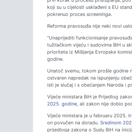
prvi korak u procesu pristupanja, pot
koji su u cijelosti usklađeni s EU st
pokrenuo proces
screeninga
.
Reforma pravosuđa nije neki novi uslo
“Unaprijediti funkcionisanje pravosu
tužilačkom vijeću i sudovima BiH u sk
prioriteta iz Mišljenja Evropske komis
godine.
Unatoč svemu, tokom prošle godine ni
ostvaren napredak na ispunjenju obe
isti je slučaj i s obećanjem Naroda i 
Vijeće ministara BiH je Prijedlog za
2025. godine
, ali zakon nije dobio 
Vijeće ministara je u februaru 2025. t
on povučen na doradu.
Sredinom 202
prijedloga zakona o Sudu BiH na inici