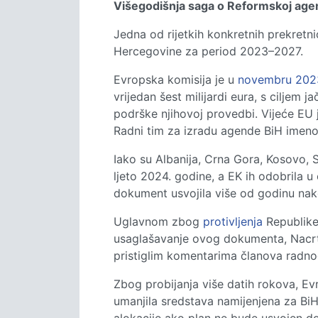
Višegodišnja saga o Reformskoj age
Jedna od rijetkih konkretnih prekretni
Hercegovine za period 2023–2027.
Evropska komisija je u
novembru 2023
vrijedan šest milijardi eura, s ciljem 
podrške njihovoj provedbi. Vijeće EU 
Radni tim za izradu agende BiH imeno
Iako su Albanija, Crna Gora, Kosovo, 
ljeto 2024. godine, a EK ih odobrila u 
dokument usvojila više od godinu nako
Uglavnom zbog
protivljenja
Republike
usaglašavanje ovog dokumenta, Nacrt 
pristiglim komentarima članova radno
Zbog probijanja više datih rokova, Ev
umanjila sredstava namijenjena za BiH