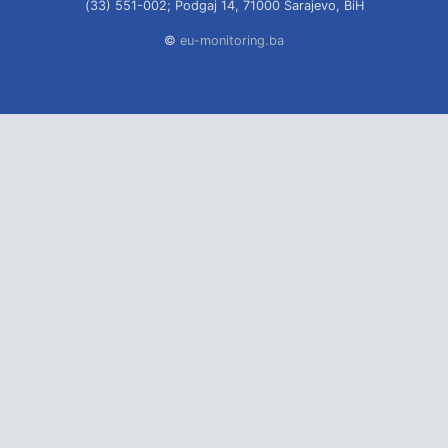
(33) 551-002; Podgaj 14, 71000 Sarajevo, BiH
©
eu-monitoring.ba