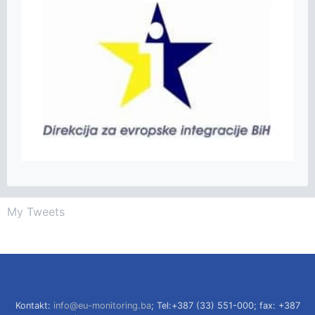
My Tweets
Kontakt:
info@eu-monitoring.ba
; Tel:+387 (33) 551-000; fax: +387