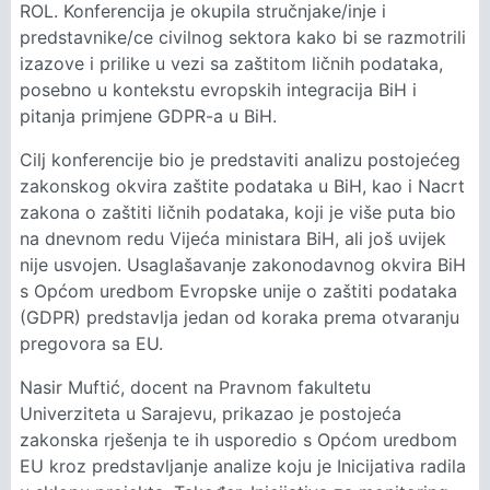
ROL. Konferencija je okupila stručnjake/inje i
predstavnike/ce civilnog sektora kako bi se razmotrili
izazove i prilike u vezi sa zaštitom ličnih podataka,
posebno u kontekstu evropskih integracija BiH i
pitanja primjene GDPR-a u BiH.
Cilj konferencije bio je predstaviti analizu postojećeg
zakonskog okvira zaštite podataka u BiH, kao i Nacrt
zakona o zaštiti ličnih podataka, koji je više puta bio
na dnevnom redu Vijeća ministara BiH, ali još uvijek
nije usvojen. Usaglašavanje zakonodavnog okvira BiH
s Općom uredbom Evropske unije o zaštiti podataka
(GDPR) predstavlja jedan od koraka prema otvaranju
pregovora sa EU.
Nasir Muftić, docent na Pravnom fakultetu
Univerziteta u Sarajevu, prikazao je postojeća
zakonska rješenja te ih usporedio s Općom uredbom
EU kroz predstavljanje analize koju je Inicijativa radila