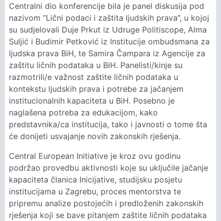
Centralni dio konferencije bila je panel diskusija pod
nazivom “Lični podaci i zaštita ljudskih prava”, u kojoj
su sudjelovali Duje Prkut iz Udruge Politiscope, Alma
Suljić i Budimir Petković iz Institucije ombudsmana za
ljudska prava BiH, te Samira Čampara iz Agencije za
zaštitu ličnih podataka u BiH. Panelisti/kinje su
razmotrili/e važnost zaštite ličnih podataka u
kontekstu ljudskih prava i potrebe za jačanjem
institucionalnih kapaciteta u BiH. Posebno je
naglašena potreba za edukacijom, kako
predstavnika/ca institucija, tako i javnosti o tome šta
će donijeti usvajanje novih zakonskih rješenja.
Central European Initiative je kroz ovu godinu
podržao provedbu aktivnosti koje su uključile jačanje
kapaciteta članica Inicijative, studijsku posjetu
institucijama u Zagrebu, proces mentorstva te
pripremu analize postojećih i predloženih zakonskih
rješenja koji se bave pitanjem zaštite ličnih podataka