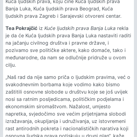
Kuća ljudskih prava, koju čine Kuća ljudskih prava
Banja Luka, Kuća ljudskih prava Beograd, Kuća
ljudskih prava Zagreb i Sarajevski otvoreni centar.
Tea Pokrajčić
iz
Kuće ljudskih prava Banja Luka
rekla
je da će Kuća ljudskih prava Banja Luka nastaviti raditi
na jačanju civilnog društva i pravne države, i
pozivamo sve političke aktere, kako domaće, tako i
međunarodne, da nam se odlučnije pridruže u ovom
cilju.
„Naš rad da nije samo priča o ljudskim pravima, već o
svakodnevnim borbama koje vodimo kako bismo
zaštitili osnovne slobode u društvu koje se još uvijek
nosi sa ratnim posljedicama, političkim podjelama i
ekonomskim siromaštvom. Nažalost, umjesto
napretka, svjedočimo sve većim prijetnjama slobodi
izražavanja, okupljanja i udruživanja, uz istovremeni
rast antirodnih pokreta i nacionalističkih narativa koji
osnovna ljudska prava potiskuju u drugi plan“, kaže