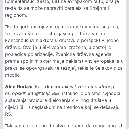
Komentarišući zastoj BiH na evropskom putu, ona je
rekla da se može napraviti paralela sa Srbijom i
regionom.
“Kada god postoji zastoj u evropskim integracijama,
to je zato što ne postoji jasna politička volja i
konsenzus svih aktera u društvu o perspektivi jedne
države. Ovo je u BiH veoma izraženo, a zastoj je
posledica polarizacije. Zvanična državna agenda
prema spoljnim akterima je deklarativno evropska, a u
praksi se opovrgavaju te težnje”, rekla je Selaković za
medije.
Alen Gudalo
, koordinator
Inicijative za monitoring
evropskih integracija BiH
, istakao je da smo svjedoci
sužavanja prostora djelovanja civilnog društva u
cijeloj BiH s naglaskom na trendove koji se dešavaju
RS.
“Mi kao cjelokupno društvo moramo da reagujemo. U