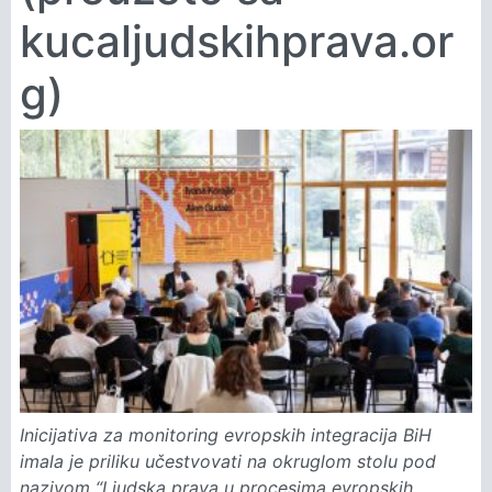
kucaljudskihprava.or
g)
Inicijativa za monitoring evropskih integracija BiH
imala je priliku učestvovati na okruglom stolu pod
nazivom “Ljudska prava u procesima evropskih