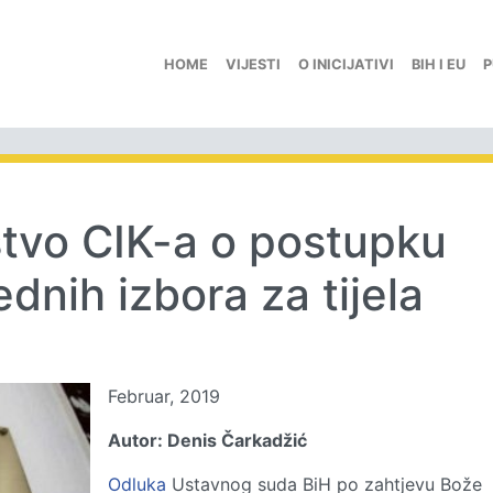
HOME
VIJESTI
O INICIJATIVI
BIH I EU
P
tvo CIK-a o postupku
dnih izbora za tijela
Februar, 2019
Autor: Denis Čarkadžić
Odluka
Ustavnog suda BiH po zahtjevu Bože