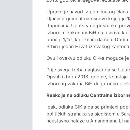
2013. godine, a njegove rezultate tek 2
Upravo je navod iz pomenutog člana 
ključni argument na osnovu kojeg je 
dopunama Uputstva o postupku provedb
Izbornim zakonom BiH na osnovu koje bi
princip 1/1/1, koji znači da će u Dom
Srbin i jedan Hrvat iz svakog kantona 
Ovu i ovakvu odluku CIK-a moguće je s
Prije svega treba naglasiti da se Up
Opštih izbora 2018. godine, te ostaj
Izbornog zakona BiH dugoročno riješi 
Reakcije na odluku Centralne izborne
Ipak, odluka CIK-a da se primjeni popi
političkih stranaka sa sjedištem u Sa
neustavno nalaze u Amandmanu LI n