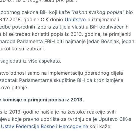
016. i to bi mogli raditi prvi put”
.
Izbornog zakona BiH koji kaže
“nakon svakog popisa”
bio
18.12.2018. godine CIK donio
Uputstvo
o izmjenama i
e posrednih izbora za tijela vlasti u BiH obuhvaćenih
 se trebao koristiti popis iz 2013. godine, te primijeniti
u naroda Parlamenta FBiH biti najmanje jedan Bošnjak, jedan
ukoliko su izabrani.
agledati iz više aspekata.
utstvo odnosi samo na implementaciju posrednog dijela
e zadatak Parlamentarne skupštine BiH da kroz izmjene
ovo pitanje.
 komisije o primjeni popisa iz 2013.
s iz 2013. godine naišla je na žestoke reakcije svih
rajevu koje pravno uporište za tvrdnju da je Uputsvo CIK-a
a
Ustav Federacije Bosne i Hercegovine
koji kaže: