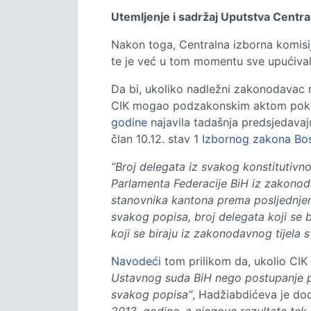
Utemljenje i sadržaj Uputstva Centra
Nakon toga, Centralna izborna komisij
te je već u tom momentu sve upućival
Da bi, ukoliko nadležni zakonodavac n
CIK mogao podzakonskim aktom pokušati
godine
najavila tadašnja predsjedavaj
član 10.12. stav 1
Izbornog zakona Bos
“Broj delegata iz svakog konstitutivno
Parlamenta Federacije BiH iz zakonod
stanovnika kantona prema posljednjem
svakog popisa, broj delegata koji se b
koji se biraju iz zakonodavnog tijela 
Navodeći
tom prilikom da, ukolio CIK
Ustavnog suda BiH nego postupanje po
svakog popisa”
, Hadžiabdićeva je do