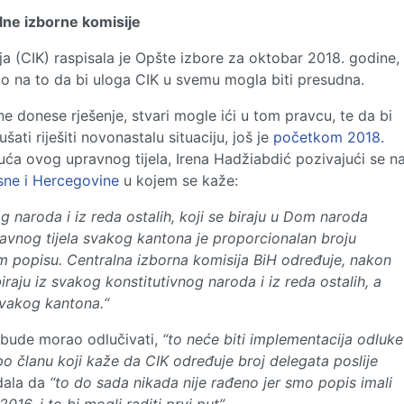
lne izborne komisije
a (CIK) raspisala je Opšte izbore za oktobar 2018. godine,
o na to da bi uloga CIK u svemu mogla biti presudna.
e donese rješenje, stvari mogle ići u tom pravcu, te da bi
 riješiti novonastalu situaciju, još je
početkom 2018.
uća ovog upravnog tijela, Irena Hadžiabdić pozivajući se n
ne i Hercegovine
u kojem se kaže:
g naroda i iz reda ostalih, koji se biraju u Dom naroda
avnog tijela svakog kantona je proporcionalan broju
 popisu. Centralna izborna komisija BiH određuje, nakon
iraju iz svakog konstitutivnog naroda i iz reda ostalih, a
svakog kantona.“
 bude morao odlučivati,
“to neće biti implementacija odluke
 članu koji kaže da CIK određuje broj delegata poslije
dala da
“to do sada nikada nije rađeno jer smo popis imali