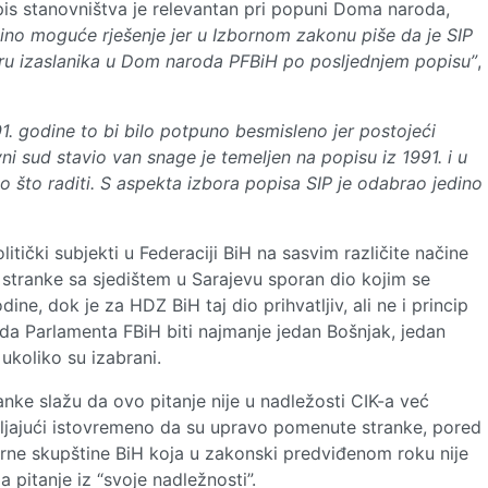
is stanovništva je relevantan pri popuni Doma naroda,
dino moguće rješenje jer u Izbornom zakonu piše da je SIP
oru izaslanika u Dom naroda PFBiH po posljednjem popisu”
,
991. godine to bi bilo potpuno besmisleno jer postojeći
i sud stavio van snage je temeljen na popisu iz 1991. i u
o što raditi. S aspekta izbora popisa SIP je odabrao jedino
itički subjekti u Federaciji BiH na sasvim različite načine
stranke sa sjedištem u Sarajevu sporan dio kojim se
ine, dok je za HDZ BiH taj dio prihvatljiv, ali ne i princip
da Parlamenta FBiH biti najmanje jedan Bošnjak, jedan
ukoliko su izabrani.
anke slažu da ovo pitanje nije u nadležosti CIK-a već
ljajući istovremeno da su upravo pomenute stranke, pored
tarne skupštine BiH koja u zakonski predviđenom roku nije
a pitanje iz “svoje nadležnosti”.