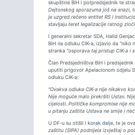
skupštine BiH i potpredsjednik te st
Dejtonskog sporazuma još na snazi, te
je uzgred rečeno entitet RS i instituci
stavljaju teret legalizacije ratnog zlo
I generalni sekretar SDA, Halid Genjac
BiH na odluku CIK-a, izjavio da
“niko 
stranka
“osporava taj pristup CIK-a i 
Član Predsjedništva BiH i predsjednik
uputiti prigovor Apelacionom odjelu 
odluku CIK-a:
“Ovakva odluka CIK-a nije nikakvo kom
Nije moguće malo prekršiti Ustav. Nij
cijelosti. Političke kompromise nije m
u pitanju zaštita Ustava ne smije i ne
U DF-u su otišli i
korak dalje
, te je o
zaštitu (SIPA) podnijela izvještaj o po