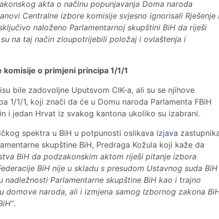
zakonskog akta o načinu popunjavanja Doma naroda
lanovi Centralne izbore komisije svjesno ignorisali Rješenje 
ključivo naloženo Parlamentarnoj skupštini BiH da riješi
 na taj način zloupotrijebili položaj i ovlaštenja i
komisije o primjeni principa 1/1/1
su bile zadovoljne Uputsvom CIK-a, ali su se njihove
pa 1/1/1, koji znači da će u Domu naroda Parlamenta FBiH
in i jedan Hrvat iz svakog kantona ukoliko su izabrani.
itičkog spektra u BiH u potpunosti oslikava
izjav
a zastupnik
mentarne skupštine BiH, Predraga Kožula koji kaže da
stva BiH da podzakonskim aktom riješi pitanje izbora
ederacije BiH nije u skladu s presudom Ustavnog suda BiH
e u nadležnosti Parlamentarne skupštine BiH kao i trajno
ka u domove naroda, ali i izmjena samog Izbornog zakona Bi
BiH”
.