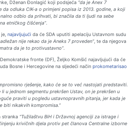
ranke, Dženan Đonlagić koji podsjeća
“da je Anex 7
 da odluka CIK-a o primjeni popisa iz 2013. godine, a koji
onalno odbio da prihvati, bi značila da ti ljudi na sebe
čina etničkog čišćenja”
.
 je,
najavljujući
da će SDA uputiti apelaciju Ustavnom sudu
nadležan nije rekao da je Aneks 7 proveden”
, te da njegova
smatra da je to protivustavno”
.
 Demokratske fronte (DF), Željko Komšić najavljujući da će
Suda Bosne i Hercegovine na sljedeći način
prokometarisao
promisno rješenje, kako će se to već nastojati predstaviti.
e li u jednom segmentu prekršen Ustav, on je prekršen u
oguće praviti u pogledu ustavnopravnih pitanja, jer kada je
će biti nikakvih kompromisa.”
va stranka
“Tužilaštvu BiH i Državnoj agenciji za istrage i
činjenju krivičnih djela protiv pet članova Centralne izborne