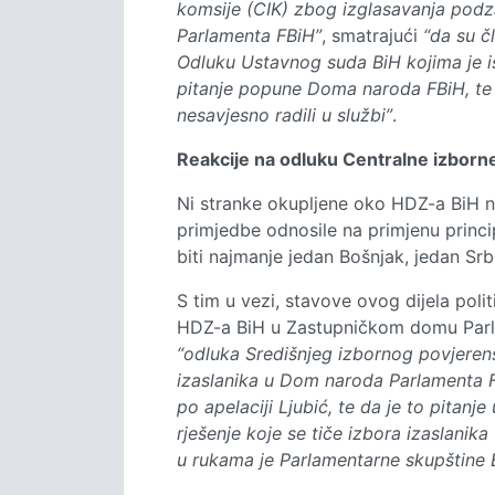
komsije (CIK) zbog izglasavanja pod
Parlamenta FBiH”
, smatrajući
“da su č
Odluku Ustavnog suda BiH kojima je is
pitanje popune Doma naroda FBiH, te su
nesavjesno radili u službi”
.
Reakcije na odluku Centralne izborne 
Ni stranke okupljene oko HDZ-a BiH ni
primjedbe odnosile na primjenu princi
biti najmanje jedan Bošnjak, jedan Srb
S tim u vezi, stavove ovog dijela pol
HDZ-a BiH u Zastupničkom domu Parla
“odluka Središnjeg izbornog povjeren
izaslanika u Dom naroda Parlamenta F
po apelaciji Ljubić, te da je to pitanj
rješenje koje se tiče izbora izaslani
u rukama je Parlamentarne skupštine 