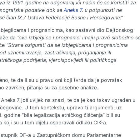
va iz 1991. godine na odgovarajući način će se koristiti za
demografske podatke dok se
Aneks 7
. u potpunosti ne
 član IX.7 Ustava Federacije Bosne i Hercegovine.”
bjeglicama i prognanicima, kao sastavni dio Dejtonskog
kaže da
“sve izbjeglice i prognanici imaju pravo slobodno s
 će
“Strane osigurati da se izbjeglicama i prognanicima
d uznemiravanja, zastrašivanja, proganjanja ili
tničkoga podrijetla, vjeroispovijedi ili političkoga
no, te da li su u pravu oni koji tvrde da je povratak
ično završen, pitanja su za posebne analize.
 Aneks 7 još uvijek na snazi, te da je kao takav ugrađen u
cegovine. U tom kontekstu, upravo ti argumenti, uz
godine “bila legalizacija etničkog čišćenja” bili su
a koji su u tom dijelu osporavali odluku CIK-a.
zastupnik DF-a u Zastupničkom domu Parlamentarne