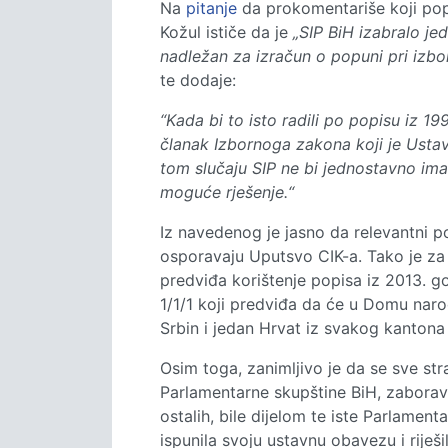
Na
pitanje
da prokomentariše koji pop
Kožul ističe da je
„SIP BiH izabralo je
nadležan za izračun o popuni pri izb
te dodaje:
“Kada bi to isto radili po popisu iz 1
članak Izbornoga zakona koji je Ustavn
tom slučaju SIP ne bi jednostavno ima
moguće rješenje.“
Iz navedenog je jasno da relevantni pol
osporavaju Uputsvo CIK-a. Tako je za 
predviđa korištenje popisa iz 2013. god
1/1/1 koji predviđa da će u Domu naro
Srbin i jedan Hrvat iz svakog kantona 
Osim toga, zanimljivo je da se sve str
Parlamentarne skupštine BiH, zaborav
ostalih, bile dijelom te iste Parlamen
ispunila svoju ustavnu obavezu i riješil