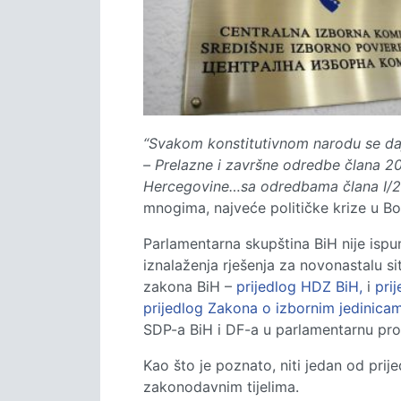
“Svakom konstitutivnom narodu se da
– Prelazne i završne odredbe člana 20.
Hercegovine…sa odredbama člana I/2.
mnogima, najveće političke krize u Bo
Parlamentarna skupština BiH nije isp
iznalaženja rješenja za novonastalu si
zakona BiH –
prijedlog HDZ BiH,
i
pri
prijedlog Zakona o izbornim jedinica
SDP-a BiH i DF-a u parlamentarnu pr
Kao što je poznato, niti jedan od pri
zakonodavnim tijelima.