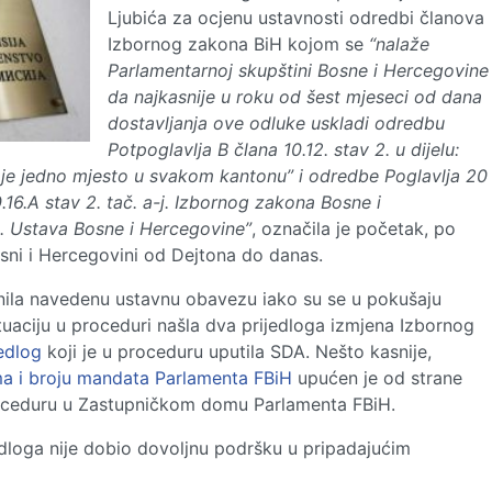
Ljubića za ocjenu ustavnosti odredbi članova
Izbornog zakona BiH kojom se
“nalaže
Parlamentarnoj skupštini Bosne i Hercegovine
da najkasnije u roku od šest mjeseci od dana
dostavljanja ove odluke uskladi odredbu
Potpoglavlja B člana 10.12. stav 2. u dijelu:
je jedno mjesto u svakom kantonu” i odredbe Poglavlja 20
16.A stav 2. tač. a-j. Izbornog zakona Bosne i
 Ustava Bosne i Hercegovine”
, označila je početak, po
sni i Hercegovini od Dejtona do danas.
unila navedenu ustavnu obavezu iako su se u pokušaju
tuaciju u proceduri našla dva prijedloga izmjena Izbornog
jedlog
koji je u proceduru uputila SDA. Nešto kasnije,
ma i broju mandata Parlamenta FBiH
upućen je od strane
oceduru u Zastupničkom domu Parlamenta FBiH.
jedloga nije dobio dovoljnu podršku u pripadajućim