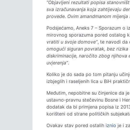
“Objavljeni rezultati popisa stanovništ
sva izračunavanja koja zahtijevaju 
provede. Ovim amandmanom mijenja se
Podsjećamo, Aneks 7 – Sporazum o iz
mirovnog sporazuma pored ostalog 
vratiti u svoje domove”
, te navodi da
omogući siguran povratak, bez rizika o
diskriminacije, naročito zbog njihova e
uvjerenja”
.
Koliko je do sada po tom pitanju učinje
izbjeglih i raseljenih lica u BiH prakt
Međutim, nepobitne su činjenice da je
ustavno-pravnu stečevinu Bosne i Her
dodatak da bi primjena popisa iz 2013. 
korišteni od strane političkih subjekat
Ovakav stav pored ostalih
iznio
je i 