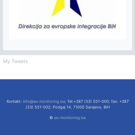
My Tweets
Kontakt:
info@eu-monitoring.ba
; Tel:+387 (33) 551-000; fax: +387
(33) 551-002; Podgaj 14, 71000 Sarajevo, BiH
©
eu-monitoring.ba