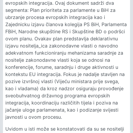
evropskih integracija. Ovaj dokument sadrži dva
segmenta: Plan prioriteta za parlamente u BiH za
ubrzanje procesa evropskih integracija kao i
Zajednicku izjavu članova kolegija PS BiH, Parlamenta
FBiH, Narodne skupštine RS i Skupštine BD o podršci
ovom planu. Ovakav plan predstavlja deklarativnu
izjavu nositelja_ica zakonodavne vlasti o navodno
adekvatnom funkcioniranju mehanizama saradnje za
nositelje zakonodavne vlasti koja se odnosi na
konferencije, forume, saradnju i druge aktivnosti u
kontekstu EU integracija. Fokus je nadalje stavljen na
pozive izvršnoj vlasti (Vijeću ministara prije svega,
kao i vladama) da kroz nadzor osiguraju provođenje
sveobuhvatnog državnog programa evropskih
integracija, koordinaciju različitih tijela i poziva na
jačanje uloge parlamenata, kao i podizanje svijesti
javnosti u ovom procesu.
Uvidom u isti može se konstatovati da su se nositelji