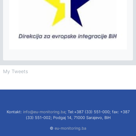
My Tweets
Kontakt:
info@eu-monitoring.ba
; Tel:+387 (33) 551-000; fax: +387
(33) 551-002; Podgaj 14, 71000 Sarajevo, BiH
©
eu-monitoring.ba