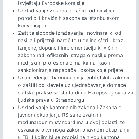
izvještaju Evropske komisije
Usklađivanje Zakona o zaštiti od nasilja u
porodici i krivičnih zakona sa Istanbulskom
konvencijom
Zaštita slobode izražavanja i novinara_ki od
nasilja i prijetnji, naročito u online sferi, kroz
izmjene, dopune i implementaciju krivičnih
zakona radi efikasnih istraga o nasilju prema
medijskim profesionalcima_kama, kao i
sankcioniranja napadača i osoba koje prijete
Unapređenje i harmonizacija entitetskih zakona
o zaštiti od klevete uz ujednačavanje domaće
sudske prakse sa stadardima Evropskog suda za
ljudska prava u Strasbourgu
Usklađivanje kantonalnih zakona i Zakona o
javnom okupljanju RS sa relevatnim
međunarodnim standardima u ovoj oblasti, te
usvajanje okvirnoga zakon o javnom okupljanju
u FBiH kojim bi se propisi na nivou kantona