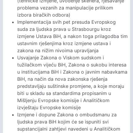
(tehničke izmjene, uvođenje skenera, rješavanje
problema vezanih za manipulacije prilikom
izbora biračkih odbora)
Implementacija svih pet presuda Evropskog
suda za ljudska prava u Strasbourgu kroz
izmjene Ustava BiH, a nakon toga prilagodba tim
ustavnim rješenjima kroz izmjene ustava i
zakona na nižim nivoima upravljanja
Usvajanje Zakona o Viskom sudskom i
tužilačkom vijeću BiH, Zakona o sukobu interesa
u institucijama BiH i Zakona o javnim nabavkama
BiH, na način da nova zakonska rješenja
predstavljaju suštinske promjene, a koje moraju
biti u skladu sa standardima propisanim u
Mišljenju Evropske komisije i Analitičkom
izvještaju Evropske komisije
Izmjene i dopune Zakona o ombudsmanu za
ljudska prava BiH kojim će se ispuniti svi
supstancijalni zahtjevi navedeni u Analitičkom