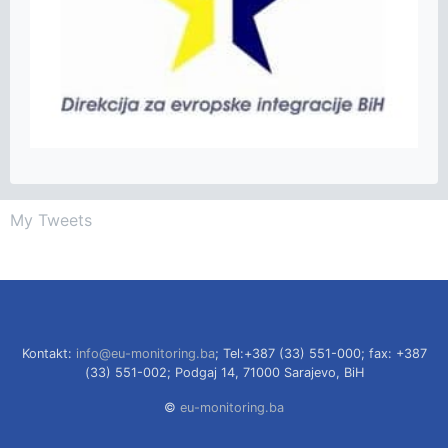
My Tweets
Kontakt:
info@eu-monitoring.ba
; Tel:+387 (33) 551-000; fax: +387
(33) 551-002; Podgaj 14, 71000 Sarajevo, BiH
©
eu-monitoring.ba