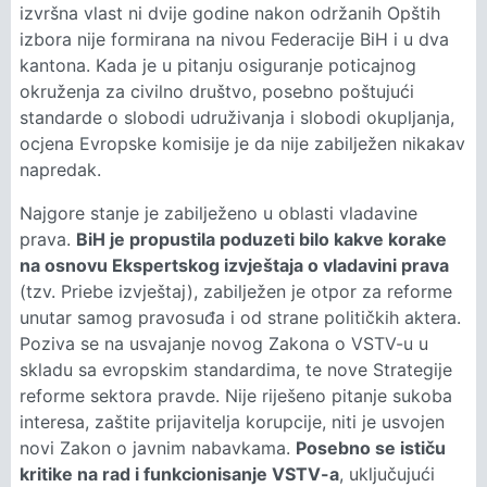
izvršna vlast ni dvije godine nakon održanih Opštih
izbora nije formirana na nivou Federacije BiH i u dva
kantona. Kada je u pitanju osiguranje poticajnog
okruženja za civilno društvo, posebno poštujući
standarde o slobodi udruživanja i slobodi okupljanja,
ocjena Evropske komisije je da nije zabilježen nikakav
napredak.
Najgore stanje je zabilježeno u oblasti vladavine
prava.
BiH je propustila poduzeti bilo kakve korake
na osnovu Ekspertskog izvještaja o vladavini prava
(tzv. Priebe izvještaj), zabilježen je otpor za reforme
unutar samog pravosuđa i od strane političkih aktera.
Poziva se na usvajanje novog Zakona o VSTV-u u
skladu sa evropskim standardima, te nove Strategije
reforme sektora pravde. Nije riješeno pitanje sukoba
interesa, zaštite prijavitelja korupcije, niti je usvojen
novi Zakon o javnim nabavkama.
Posebno se ističu
kritike na rad i funkcionisanje VSTV-a
, uključujući