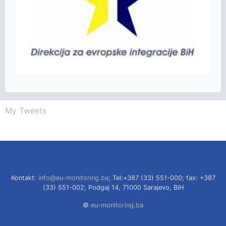
My Tweets
Kontakt:
info@eu-monitoring.ba
; Tel:+387 (33) 551-000; fax: +387
(33) 551-002; Podgaj 14, 71000 Sarajevo, BiH
©
eu-monitoring.ba