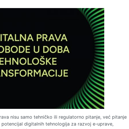
rava nisu samo tehničko ili regulatorno pitanje, već pitanje
tencijal digitalnih tehnologija za razvoj e-uprave,