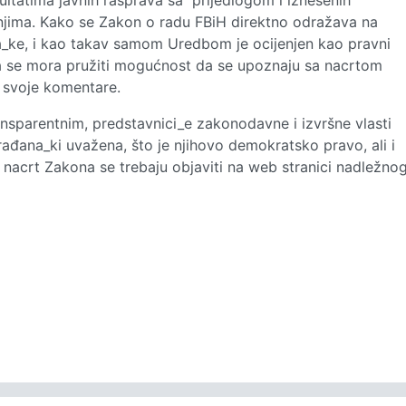
ltatima javnih rasprava sa prijedlogom i iznesenih
tanjima. Kako se Zakon o radu FBiH direktno odražava na
_ke, i kao takav samom Uredbom je ocijenjen kao pravni
ima se mora pružiti mogućnost da se upoznaju sa nacrtom
 svoje komentare.
ransparentnim, predstavnici_e zakonodavne i izvršne vlasti
rađana_ki uvažena, što je njihovo demokratsko pravo, ali i
nacrt Zakona se trebaju objaviti na web stranici nadležno