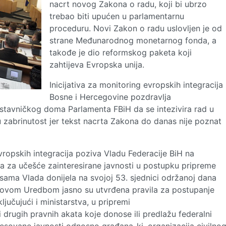
nacrt novog Zakona o radu, koji bi ubrzo
trebao biti upućen u parlamentarnu
proceduru. Novi Zakon o radu uslovljen je od
strane Međunarodnog monetarnog fonda, a
takođe je dio reformskog paketa koji
zahtijeva Evropska unija.
Inicijativa za monitoring evropskih integracija
Bosne i Hercegovine pozdravlja
stavničkog doma Parlamenta FBiH da se intezivira rad u
u zabrinutost jer tekst nacrta Zakona do danas nije poznat
vropskih integracija poziva Vladu Federacije BiH na
a za učešće zainteresirane javnosti u postupku pripreme
 sama Vlada donijela na svojoj 53. sjednici održanoj dana
, ovom Uredbom jasno su utvrđena pravila za postupanje
ljučujući i ministarstva, u pripremi
 drugih pravnih akata koje donose ili predlažu federalni