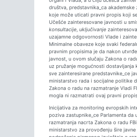
organi i Vlada, a u cilju učešća zaint
društva, predstavnika_ca akademske za
koje može uticati pravni propis koji se
Učešće zainteresovane javnosti u smi
konsultacije
,
uključivanje
zainteresova
uzajamne odgovornosti Vlade i zainte
Minimalne obaveze koje svaki federal
pravnim propisima je da nakon utvrđe
javnost, u ovom slučaju Zakona o rad
uz pružanje mogućnosti dostavljanja 
sve zainteresirane predstavnike_ce j
ministarstvo rada i socijalne politike
Zakona o radu na razmatranje Vladi FBi
mogla ni razmatrati ovaj pravni propis
Inicijativa za monitoring evropskih in
poziva zastupnike_ce Parlamenta da u
razmatranja nacrta Zakona o radu FBi
ministarstvo za provođenju šire javne