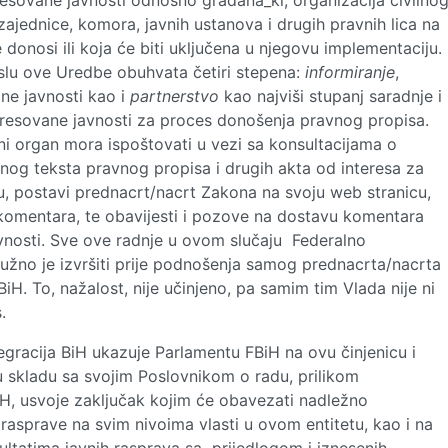
eresovane javnosti odnosno građana_ki, organizacija civilno
jednice, komora, javnih ustanova i drugih pravnih lica na
 donosi ili koja će biti uključena u njegovu implementaciju.
slu ove Uredbe obuhvata četiri stepena:
informiranje
,
ne javnosti kao i
partnerstvo
kao najviši stupanj saradnje i
resovane javnosti za proces donošenja pravnog propisa.
ni organ mora ispoštovati u vezi sa konsultacijama o
nog teksta pravnog propisa i drugih akta od interesa za
u, postavi prednacrt/nacrt Zakona na svoju web stranicu,
komentara, te obavijesti i pozove na dostavu komentara
avnosti. Sve ove radnje u ovom slučaju Federalno
 dužno je izvršiti prije podnošenja samog prednacrta/nacrta
H. To, nažalost, nije učinjeno, pa samim tim Vlada nije ni
.
tegracija BiH ukazuje Parlamentu FBiH na ovu činjenicu i
 skladu sa svojim Poslovnikom o radu, prilikom
H, usvoje zaključak kojim će obavezati nadležno
 rasprave na svim nivoima vlasti u ovom entitetu, kao i na