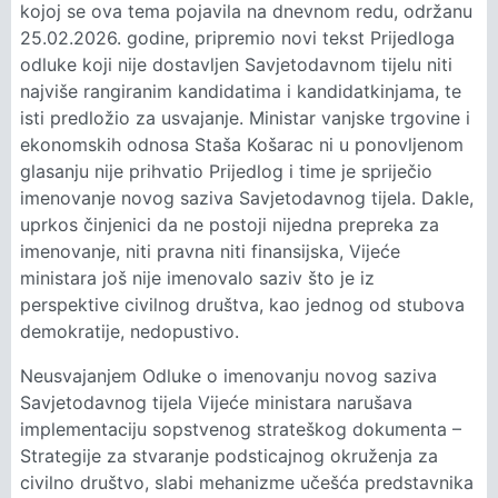
kojoj se ova tema pojavila na dnevnom redu, održanu
25.02.2026. godine, pripremio novi tekst Prijedloga
odluke koji nije dostavljen Savjetodavnom tijelu niti
najviše rangiranim kandidatima i kandidatkinjama, te
isti predložio za usvajanje. Ministar vanjske trgovine i
ekonomskih odnosa Staša Košarac ni u ponovljenom
glasanju nije prihvatio Prijedlog i time je spriječio
imenovanje novog saziva Savjetodavnog tijela. Dakle,
uprkos činjenici da ne postoji nijedna prepreka za
imenovanje, niti pravna niti finansijska, Vijeće
ministara još nije imenovalo saziv što je iz
perspektive civilnog društva, kao jednog od stubova
demokratije, nedopustivo.
Neusvajanjem Odluke o imenovanju novog saziva
Savjetodavnog tijela Vijeće ministara narušava
implementaciju sopstvenog strateškog dokumenta –
Strategije za stvaranje podsticajnog okruženja za
civilno društvo, slabi mehanizme učešća predstavnika