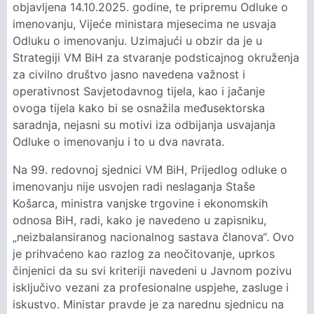
objavljena 14.10.2025. godine, te pripremu Odluke o
imenovanju, Vijeće ministara mjesecima ne usvaja
Odluku o imenovanju. Uzimajući u obzir da je u
Strategiji VM BiH za stvaranje podsticajnog okruženja
za civilno društvo jasno navedena važnost i
operativnost Savjetodavnog tijela, kao i jačanje
ovoga tijela kako bi se osnažila međusektorska
saradnja, nejasni su motivi iza odbijanja usvajanja
Odluke o imenovanju i to u dva navrata.
Na 99. redovnoj sjednici VM BiH, Prijedlog odluke o
imenovanju nije usvojen radi neslaganja Staše
Košarca, ministra vanjske trgovine i ekonomskih
odnosa BiH, radi, kako je navedeno u zapisniku,
„neizbalansiranog nacionalnog sastava članova“. Ovo
je prihvaćeno kao razlog za neočitovanje, uprkos
činjenici da su svi kriteriji navedeni u Javnom pozivu
isključivo vezani za profesionalne uspjehe, zasluge i
iskustvo. Ministar pravde je za narednu sjednicu na