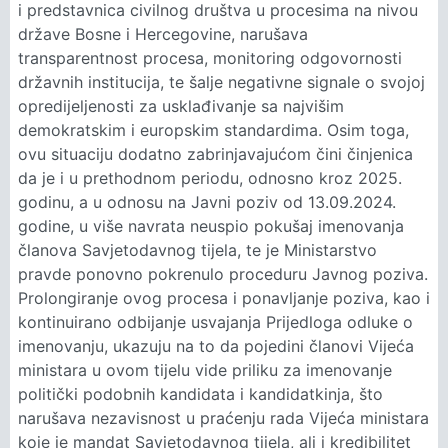
i predstavnica civilnog društva u procesima na nivou
države Bosne i Hercegovine, narušava
transparentnost procesa, monitoring odgovornosti
državnih institucija, te šalje negativne signale o svojoj
opredijeljenosti za usklađivanje sa najvišim
demokratskim i europskim standardima. Osim toga,
ovu situaciju dodatno zabrinjavajućom čini činjenica
da je i u prethodnom periodu, odnosno kroz 2025.
godinu, a u odnosu na Javni poziv od 13.09.2024.
godine, u više navrata neuspio pokušaj imenovanja
članova Savjetodavnog tijela, te je Ministarstvo
pravde ponovno pokrenulo proceduru Javnog poziva.
Prolongiranje ovog procesa i ponavljanje poziva, kao i
kontinuirano odbijanje usvajanja Prijedloga odluke o
imenovanju, ukazuju na to da pojedini članovi Vijeća
ministara u ovom tijelu vide priliku za imenovanje
politički podobnih kandidata i kandidatkinja, što
narušava nezavisnost u praćenju rada Vijeća ministara
koje je mandat Savjetodavnog tijela, ali i kredibilitet