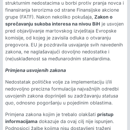
strukturnim nedostacima u borbi protiv pranja novca i
finansiranja terorizma od strane Finansijske akcione
grupe (FATF). Nakon nekoliko pokušaja,
Zakon o
sprečavanju sukoba interesa na nivou BiH
je usvojen
pred objavljivanje martovskog izvještaja Evropske
komisije, od kojeg je zavisila odluka o otvaranju
pregovora. EU je pozdravila usvajanje svih navedenih
zakona, ne naglašavajući dovoljno nedostatke i
(ne)usklađenost sa međunarodnim standardima.
Primjena usvojenih zakona
Nedostatak političke volje za implementaciju i/ili
nedovoljno precizna formulacija najvažnijih odredbi
usvojenih zakona doprinijeli su zadržavanju
statusa
quo
, odnosno pogoršanju u pojedinim oblastima.
Primjena zakona kojim je trebalo olakšati
pristup
informacijama
dokazuje da ovaj cilj nije ispunjen.
Podnosioci žalbe kojima nisu dostavljeni traženi