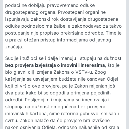
podaci ne dobijaju pravovremeno odluke
drugostepenog organa. Prvostepeni organi ne
ispunjavaju zakonski rok dostavljanja drugostepene
odluke podnosiocima žalbe, a zakonodavac za takvo
postupanje nije propisao prekršajne odredbe. Time je
u praksi otežan pristup informacijama od javnog
značaja.
Sudije i tužioci se i dalje imenuju i stupaju na dužnost
bez provjera izvještaja o imovini i interesima
, što je
bio glavni cilj izmjena Zakona o VSTV-u. Zbog
kašnjenja sa usvajanjem budžeta nije osnovan Odjel
koji bi vršio ove provjere, pa je Zakon mijenjan još
dva puta kako bi se odgodila primjena pojedinih
odredbi. Posljednjim izmjenama su imenovanja i
stupanja na dužnost omogućena bez provjera
imovinskih kartona, čime reforma gubi svoj smisao i
svrhu. Zakon nalaže da će provjere biti izvršene
nakon osnivanja Odjela, odnosno najkasnije od kraja