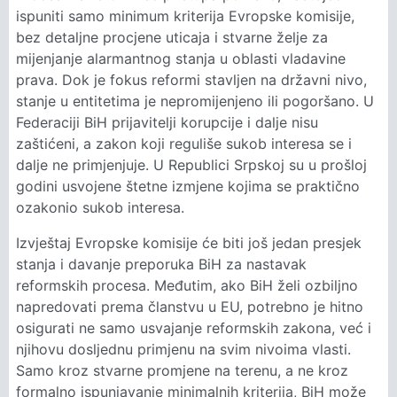
ispuniti samo minimum kriterija Evropske komisije,
bez detaljne procjene uticaja i stvarne želje za
mijenjanje alarmantnog stanja u oblasti vladavine
prava. Dok je fokus reformi stavljen na državni nivo,
stanje u entitetima je nepromijenjeno ili pogoršano. U
Federaciji BiH prijavitelji korupcije i dalje nisu
zaštićeni, a zakon koji reguliše sukob interesa se i
dalje ne primjenjuje. U Republici Srpskoj su u prošloj
godini usvojene štetne izmjene kojima se praktično
ozakonio sukob interesa.
Izvještaj Evropske komisije će biti još jedan presjek
stanja i davanje preporuka BiH za nastavak
reformskih procesa. Međutim, ako BiH želi ozbiljno
napredovati prema članstvu u EU, potrebno je hitno
osigurati ne samo usvajanje reformskih zakona, već i
njihovu dosljednu primjenu na svim nivoima vlasti.
Samo kroz stvarne promjene na terenu, a ne kroz
formalno ispunjavanje minimalnih kriterija, BiH može