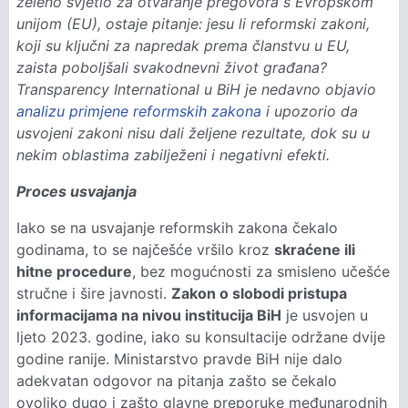
zeleno svjetlo za otvaranje pregovora s Evropskom
unijom (EU), ostaje pitanje: jesu li reformski zakoni,
koji su ključni za napredak prema članstvu u EU,
zaista poboljšali svakodnevni život građana?
Transparency International u BiH je nedavno objavio
analizu primjene reformskih zakona
i upozorio da
usvojeni zakoni nisu dali željene rezultate, dok su u
nekim oblastima zabilježeni i negativni efekti.
Proces usvajanja
Iako se na usvajanje reformskih zakona čekalo
godinama, to se najčešće vršilo kroz
skraćene ili
hitne procedure
, bez mogućnosti za smisleno učešće
stručne i šire javnosti.
Zakon o slobodi pristupa
informacijama na nivou institucija BiH
je usvojen u
ljeto 2023. godine, iako su konsultacije održane dvije
godine ranije. Ministarstvo pravde BiH nije dalo
adekvatan odgovor na pitanja zašto se čekalo
ovoliko dugo i zašto glavne preporuke međunarodnih