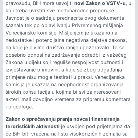
pravosuđu, BiH mora usvojiti
novi Zakon o VSTV-u
, u
koji treba uvrstiti sve međunarodne preporuke.
Javnost je o sadržaju prednacrta ovog dokumenta
saznala tek po objavljivanju Privremenog mišljenja
Venecijanske komisije. Mišljenjem je ukazano na
nedostatke i potencijalna negativna dejstva zakona,
na koje je civilno društvo ranije upozoravalo. To se
posebno odnosi na zadržavanje odredbi iz važećeg
Zakona u dijelu koji reguliše nespojivost dužnosti i
izvještavanje o imovini, a koje se zbog odgađanja
primjene nisu mogle testirati u praksi. Venecijanska
komisija je ukazala na neophodnost organizovanja
širokih konsultacija u kojima bi svi zainteresovani
akteri imali dovoljno vremena za pripremu komentara
i prijedloga.
Zakon o sprečavanju pranja novca i finansiranja
terorističkih aktivnosti
je usvojen pod prijetnjama da
će BiH biti vraćena na listu visokorizičnih zemalja sa