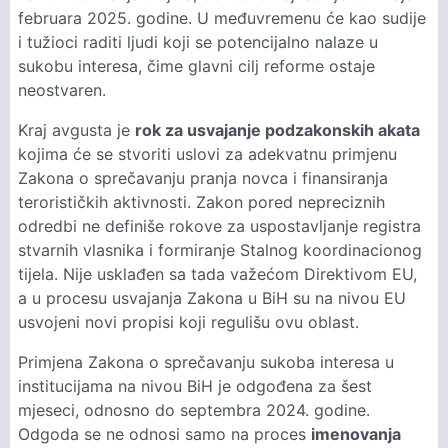
februara 2025. godine. U međuvremenu će kao sudije
i tužioci raditi ljudi koji se potencijalno nalaze u
sukobu interesa, čime glavni cilj reforme ostaje
neostvaren.
Kraj avgusta je
rok za usvajanje podzakonskih akata
kojima će se stvoriti uslovi za adekvatnu primjenu
Zakona o sprečavanju pranja novca i finansiranja
terorističkih aktivnosti. Zakon pored nepreciznih
odredbi ne definiše rokove za uspostavljanje registra
stvarnih vlasnika i formiranje Stalnog koordinacionog
tijela. Nije usklađen sa tada važećom Direktivom EU,
a u procesu usvajanja Zakona u BiH su na nivou EU
usvojeni novi propisi koji regulišu ovu oblast.
Primjena Zakona o sprečavanju sukoba interesa u
institucijama na nivou BiH je odgođena za šest
mjeseci, odnosno do septembra 2024. godine.
Odgoda se ne odnosi samo na proces
imenovanja