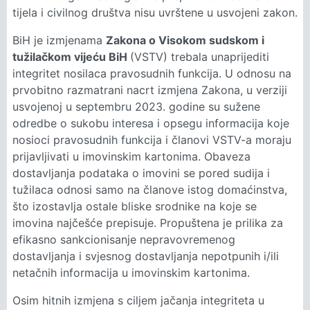
tijela i civilnog društva nisu uvrštene u usvojeni zakon.
BiH je izmjenama
Zakona o Visokom sudskom i
tužilačkom vijeću BiH
(VSTV) trebala unaprijediti
integritet nosilaca pravosudnih funkcija. U odnosu na
prvobitno razmatrani nacrt izmjena Zakona, u verziji
usvojenoj u septembru 2023. godine su sužene
odredbe o sukobu interesa i opsegu informacija koje
nosioci pravosudnih funkcija i članovi VSTV-a moraju
prijavljivati u imovinskim kartonima. Obaveza
dostavljanja podataka o imovini se pored sudija i
tužilaca odnosi samo na članove istog domaćinstva,
što izostavlja ostale bliske srodnike na koje se
imovina najčešće prepisuje. Propuštena je prilika za
efikasno sankcionisanje nepravovremenog
dostavljanja i svjesnog dostavljanja nepotpunih i/ili
netačnih informacija u imovinskim kartonima.
Osim hitnih izmjena s ciljem jačanja integriteta u