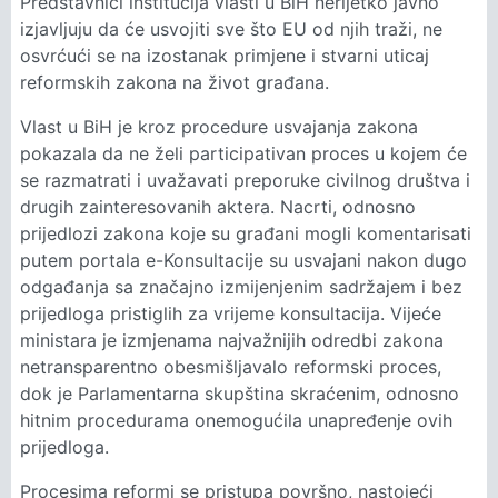
Predstavnici institucija vlasti u BiH nerijetko javno
izjavljuju da će usvojiti sve što EU od njih traži, ne
osvrćući se na izostanak primjene i stvarni uticaj
reformskih zakona na život građana.
Vlast u BiH je kroz procedure usvajanja zakona
pokazala da ne želi participativan proces u kojem će
se razmatrati i uvažavati preporuke civilnog društva i
drugih zainteresovanih aktera. Nacrti, odnosno
prijedlozi zakona koje su građani mogli komentarisati
putem portala e-Konsultacije su usvajani nakon dugo
odgađanja sa značajno izmijenjenim sadržajem i bez
prijedloga pristiglih za vrijeme konsultacija. Vijeće
ministara je izmjenama najvažnijih odredbi zakona
netransparentno obesmišljavalo reformski proces,
dok je Parlamentarna skupština skraćenim, odnosno
hitnim procedurama onemogućila unapređenje ovih
prijedloga.
Procesima reformi se pristupa površno, nastojeći