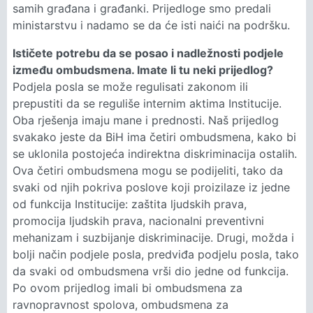
samih građana i građanki. Prijedloge smo predali
ministarstvu i nadamo se da će isti naići na podršku.
Ističete potrebu da se posao i nadležnosti podjele
između ombudsmena. Imate li tu neki prijedlog?
Podjela posla se može regulisati zakonom ili
prepustiti da se reguliše internim aktima Institucije.
Oba rješenja imaju mane i prednosti. Naš prijedlog
svakako jeste da BiH ima četiri ombudsmena, kako bi
se uklonila postojeća indirektna diskriminacija ostalih.
Ova četiri ombudsmena mogu se podijeliti, tako da
svaki od njih pokriva poslove koji proizilaze iz jedne
od funkcija Institucije: zaštita ljudskih prava,
promocija ljudskih prava, nacionalni preventivni
mehanizam i suzbijanje diskriminacije. Drugi, možda i
bolji način podjele posla, predviđa podjelu posla, tako
da svaki od ombudsmena vrši dio jedne od funkcija.
Po ovom prijedlog imali bi ombudsmena za
ravnopravnost spolova, ombudsmena za