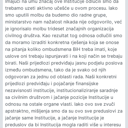
Imajući na umu značaj ove Institucije odlučili smo da
trebamo uzeti aktivno učešće u ovom procesu. Iako
smo uputili molbu da budemo dio radne grupe,
ministarstvo nam nažalost nikada nije odgovorilo, već
je ignorisalo molbu trideset značajnih organizacija
civilnog društva. Kao rezultat tog odnosa odlučili smo
da moramo izraditi konkretna rješenja koja se onose
na pitanja koliko ombudsmena BiH treba imati, koje
uslove oni trebaju ispunjavati i na koji način se trebaju
birati. Naši prijedlozi predviđaju jasnu podjelu poslova
između ombudsmena, tako da je svako od njih
odgovoran za jednu od oblasti rada. Naši konkretni
prijedlozi predviđaju i pojačanje finansijske
nezavisnosti institucije, institucionaliziranje saradnje
sa civilnim društvom i jačanje pozicije Institucije u
odnosu na ostale organe vlasti. Iako ovo sve zvuči
apstraktno, mišljenja smo da su ovo sve preduslovi za
jačanje same Institucije, a jačanje Institucije je
preduslov da bi Institucija mogla raditi više u interesu