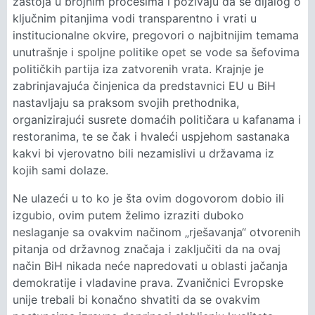
zastoja u brojnim procesima i pozivaju da se dijalog o
ključnim pitanjima vodi transparentno i vrati u
institucionalne okvire, pregovori o najbitnijim temama
unutrašnje i spoljne politike opet se vode sa šefovima
političkih partija iza zatvorenih vrata. Krajnje je
zabrinjavajuća činjenica da predstavnici EU u BiH
nastavljaju sa praksom svojih prethodnika,
organizirajući susrete domaćih političara u kafanama i
restoranima, te se čak i hvaleći uspjehom sastanaka
kakvi bi vjerovatno bili nezamislivi u državama iz
kojih sami dolaze.
Ne ulazeći u to ko je šta ovim dogovorom dobio ili
izgubio, ovim putem želimo izraziti duboko
neslaganje sa ovakvim načinom „rješavanja“ otvorenih
pitanja od državnog značaja i zaključiti da na ovaj
način BiH nikada neće napredovati u oblasti jačanja
demokratije i vladavine prava. Zvaničnici Evropske
unije trebali bi konačno shvatiti da se ovakvim