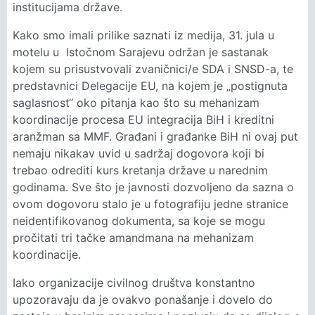
institucijama države.
Kako smo imali prilike saznati iz medija, 31. jula u
motelu u Istočnom Sarajevu održan je sastanak
kojem su prisustvovali zvaničnici/e SDA i SNSD-a, te
predstavnici Delegacije EU, na kojem je „postignuta
saglasnost“ oko pitanja kao što su mehanizam
koordinacije procesa EU integracija BiH i kreditni
aranžman sa MMF. Građani i građanke BiH ni ovaj put
nemaju nikakav uvid u sadržaj dogovora koji bi
trebao odrediti kurs kretanja države u narednim
godinama. Sve što je javnosti dozvoljeno da sazna o
ovom dogovoru stalo je u fotografiju jedne stranice
neidentifikovanog dokumenta, sa koje se mogu
pročitati tri tačke amandmana na mehanizam
koordinacije.
Iako organizacije civilnog društva konstantno
upozoravaju da je ovakvo ponašanje i dovelo do