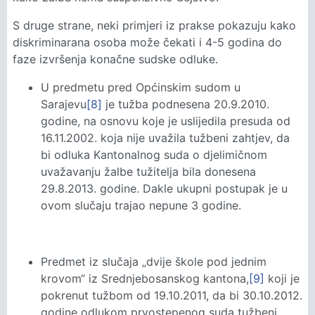
S druge strane, neki primjeri iz prakse pokazuju kako
diskriminarana osoba može čekati i 4-5 godina do
faze izvršenja konačne sudske odluke.
U predmetu pred Općinskim sudom u
Sarajevu
[8]
je tužba podnesena 20.9.2010.
godine, na osnovu koje je uslijedila presuda od
16.11.2002. koja nije uvažila tužbeni zahtjev, da
bi odluka Kantonalnog suda o djelimičnom
uvažavanju žalbe tužitelja bila donesena
29.8.2013. godine. Dakle ukupni postupak je u
ovom slučaju trajao nepune 3 godine.
Predmet iz slučaja „dvije škole pod jednim
krovom“ iz Srednjebosanskog kantona,
[9]
koji je
pokrenut tužbom od 19.10.2011, da bi 30.10.2012.
godine odlukom prvostepenog suda tužbeni