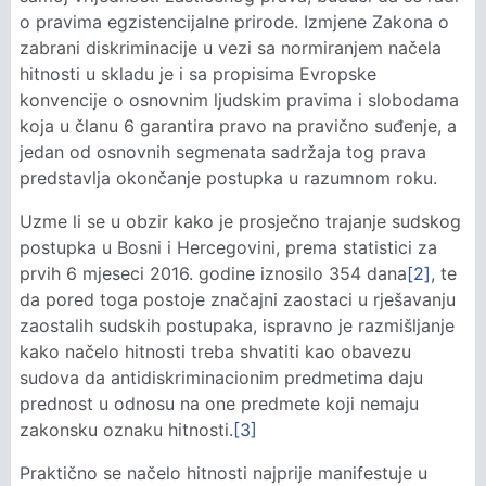
o pravima egzistencijalne prirode. Izmjene Zakona o
zabrani diskriminacije u vezi sa normiranjem načela
hitnosti u skladu je i sa propisima Evropske
konvencije o osnovnim ljudskim pravima i slobodama
koja u članu 6 garantira pravo na pravično suđenje, a
jedan od osnovnih segmenata sadržaja tog prava
predstavlja okončanje postupka u razumnom roku.
Uzme li se u obzir kako je prosječno trajanje sudskog
postupka u Bosni i Hercegovini, prema statistici za
prvih 6 mjeseci 2016. godine iznosilo 354 dana
[2]
, te
da pored toga postoje značajni zaostaci u rješavanju
zaostalih sudskih postupaka, ispravno je razmišljanje
kako načelo hitnosti treba shvatiti kao obavezu
sudova da antidiskriminacionim predmetima daju
prednost u odnosu na one predmete koji nemaju
zakonsku oznaku hitnosti.
[3]
Praktično se načelo hitnosti najprije manifestuje u