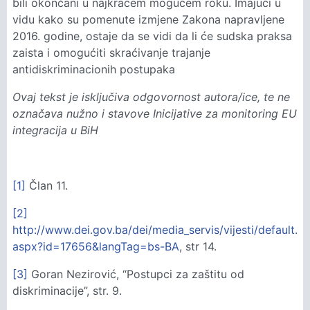
bili okončani u najkraćem mogućem roku. Imajući u
vidu kako su pomenute izmjene Zakona napravljene
2016. godine, ostaje da se vidi da li će sudska praksa
zaista i omogućiti skraćivanje trajanje
antidiskriminacionih postupaka
Ovaj tekst je isključiva odgovornost autora/ice, te ne
označava nužno i stavove Inicijative za monitoring EU
integracija u BiH
[1]
Član 11.
[2]
http://www.dei.gov.ba/dei/media_servis/vijesti/default.
aspx?id=17656&langTag=bs-BA
, str 14.
[3]
Goran Nezirović, “Postupci za zaštitu od
diskriminacije”, str. 9.