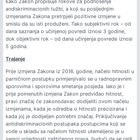
kako Zakon propisuje rokove za podnošenje
andiskriminacionih tužbi, a koji su posljednjim
izmjenama Zakona pretrpjeli pozitivne izmjene u
smislu da su isti produženi. Tako subjektivni rok – od
dana saznanja o učinjenoj povredi iznosi 3 godine,
dok objektivni rok – od dana učinjenja povrede iznosi
5 godina.
Trajanje
Prije izmjena Zakona iz 2016. godine, načelo hitnosti u
parničnom postupku primjenjivalo se u radnopravnim
sporovima i sporovima smetanja posjeda. Iako je i
prije pomenutih izmjena Zakon predviđao hitnost,
pravi značaj će zakonodavac dodijeliti ovom načelu
izmjenama, kada je odredba o hitnosti precizirana i
kada joj je dodijeljen potrebni značaj. Priključivanje
antidiskriminacionih postupaka postupcima koji se
vode u skladu sa načelom hitnosti utemeljeno je u
samoj vrijednosti zaštićenog prava, budući da se radi