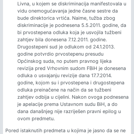
Livna, u kojem se diskriminacija manifestovala u
vidu onemogućavanja jedne časne sestre da
bude direktorica vrtića. Naime, tužba zbog
diskriminacije je podnesena 5.5.2011. godine, da
bi prvostepena odluka koja je usvojila tužbeni
zahtjev bila donesena 7.12.2011. godine.
Drugostepeni sud je odlukom od 24.1.2013.
godine potvrdio prvostepenu presudu
Općinskog suda, no putem pravnog lijeka
revizija pred Vrhovnim sudom FBiH je donesena
odluka o usvajanju revizije dana 17.7.2014.
godine, kojom su i prvostepena i drugostepena
odluka preinačene na način da se tužbeni
zahtjev odbija u cijelini. Nakon ovoga podnesena
je apelacije prema Ustavnom sudu BiH, a do
dana današnjeg nije razriješen pravni epilog u
ovom predmetu.
Pored istaknutih predmeta u kojima je jasno da se ne