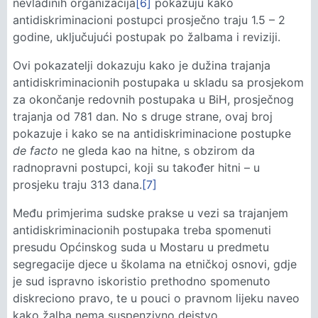
nevladinih organizacija
[6]
pokazuju kako
antidiskriminacioni postupci prosječno traju 1.5 – 2
godine, uključujući postupak po žalbama i reviziji.
Ovi pokazatelji dokazuju kako je dužina trajanja
antidiskriminacionih postupaka u skladu sa prosjekom
za okončanje redovnih postupaka u BiH, prosječnog
trajanja od 781 dan. No s druge strane, ovaj broj
pokazuje i kako se na antidiskriminacione postupke
de facto
ne gleda kao na hitne, s obzirom da
radnopravni postupci, koji su također hitni – u
prosjeku traju 313 dana.
[7]
Među primjerima sudske prakse u vezi sa trajanjem
antidiskriminacionih postupaka treba spomenuti
presudu Općinskog suda u Mostaru u predmetu
segregacije djece u školama na etničkoj osnovi, gdje
je sud ispravno iskoristio prethodno spomenuto
diskreciono pravo, te u pouci o pravnom lijeku naveo
kako žalba nema suspenzivno dejstvo.