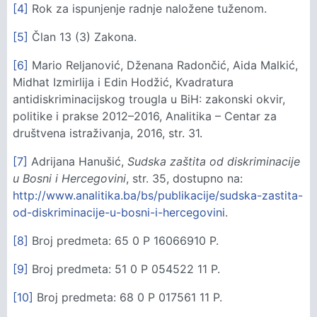
[4]
Rok za ispunjenje radnje naložene tuženom.
[5]
Član 13 (3) Zakona.
[6]
Mario Reljanović, Dženana Radončić, Aida Malkić,
Midhat Izmirlija i Edin Hodžić, Kvadratura
antidiskriminacijskog trougla u BiH: zakonski okvir,
politike i prakse 2012–2016, Analitika – Centar za
društvena istraživanja, 2016, str. 31.
[7]
Adrijana Hanušić,
Sudska zaštita od diskriminacije
u Bosni i Hercegovini
, str. 35, dostupno na:
http://www.analitika.ba/bs/publikacije/sudska-zastita-
od-diskriminacije-u-bosni-i-hercegovini
.
[8]
Broj predmeta: 65 0 P 16066910 P.
[9]
Broj predmeta: 51 0 P 054522 11 P.
[10]
Broj predmeta: 68 0 P 017561 11 P.