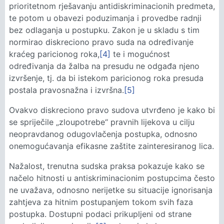
prioritetnom rješavanju antidiskriminacionih predmeta,
te potom u obavezi poduzimanja i provedbe radnji
bez odlaganja u postupku. Zakon je u skladu s tim
normirao diskreciono pravo suda na određivanje
kraćeg paricionog roka,
[4]
te i mogućnost
određivanja da žalba na presudu ne odgađa njeno
izvršenje, tj. da bi istekom paricionog roka presuda
postala pravosnažna i izvršna.
[5]
Ovakvo diskreciono pravo sudova utvrđeno je kako bi
se spriječile „zloupotrebe“ pravnih lijekova u cilju
neopravdanog odugovlačenja postupka, odnosno
onemogućavanja efikasne zaštite zainteresiranog lica.
Nažalost, trenutna sudska praksa pokazuje kako se
načelo hitnosti u antiskriminacionim postupcima često
ne uvažava, odnosno nerijetke su situacije ignorisanja
zahtjeva za hitnim postupanjem tokom svih faza
postupka. Dostupni podaci prikupljeni od strane