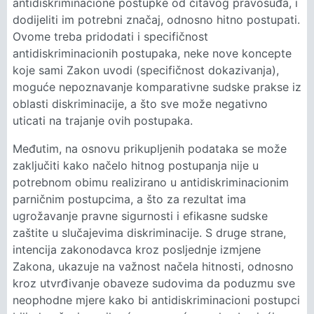
antidiskriminacione postupke od čitavog pravosuđa, i
dodijeliti im potrebni značaj, odnosno hitno postupati.
Ovome treba pridodati i specifičnost
antidiskriminacionih postupaka, neke nove koncepte
koje sami Zakon uvodi (specifičnost dokazivanja),
moguće nepoznavanje komparativne sudske prakse iz
oblasti diskriminacije, a što sve može negativno
uticati na trajanje ovih postupaka.
Međutim, na osnovu prikupljenih podataka se može
zaključiti kako načelo hitnog postupanja nije u
potrebnom obimu realizirano u antidiskriminacionim
parničnim postupcima, a što za rezultat ima
ugrožavanje pravne sigurnosti i efikasne sudske
zaštite u slučajevima diskriminacije. S druge strane,
intencija zakonodavca kroz posljednje izmjene
Zakona, ukazuje na važnost načela hitnosti, odnosno
kroz utvrđivanje obaveze sudovima da poduzmu sve
neophodne mjere kako bi antidiskriminacioni postupci