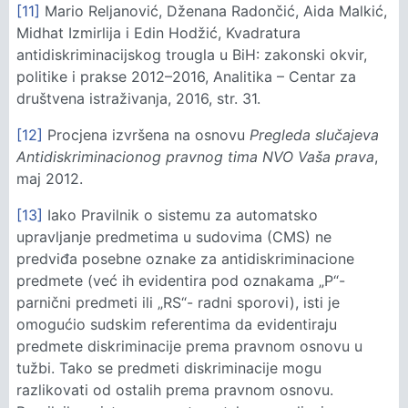
[11]
Mario Reljanović, Dženana Radončić, Aida Malkić,
Midhat Izmirlija i Edin Hodžić, Kvadratura
antidiskriminacijskog trougla u BiH: zakonski okvir,
politike i prakse 2012–2016, Analitika – Centar za
društvena istraživanja, 2016, str. 31.
[12]
Procjena izvršena na osnovu
Pregleda slučajeva
Antidiskriminacionog pravnog tima NVO Vaša
prava
,
maj 2012.
[13]
Iako Pravilnik o sistemu za automatsko
upravljanje predmetima u sudovima (CMS) ne
predviđa posebne oznake za antidiskriminacione
predmete (već ih evidentira pod oznakama „P“-
parnični predmeti ili „RS“- radni sporovi), isti je
omogućio sudskim referentima da evidentiraju
predmete diskriminacije prema pravnom osnovu u
tužbi. Tako se predmeti diskriminacije mogu
razlikovati od ostalih prema pravnom osnovu.