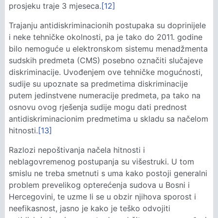
prosjeku traje 3 mjeseca.
[12]
Trajanju antidiskriminacionih postupaka su doprinijele
i neke tehničke okolnosti, pa je tako do 2011. godine
bilo nemoguće u elektronskom sistemu menadžmenta
sudskih predmeta (CMS) posebno označiti slučajeve
diskriminacije. Uvođenjem ove tehničke mogućnosti,
sudije su upoznate sa predmetima diskriminacije
putem jedinstvene numeracije predmeta, pa tako na
osnovu ovog rješenja sudije mogu dati prednost
antidiskriminacionim predmetima u skladu sa načelom
hitnosti.
[13]
Razlozi nepoštivanja načela hitnosti i
neblagovremenog postupanja su višestruki. U tom
smislu ne treba smetnuti s uma kako postoji generalni
problem prevelikog opterećenja sudova u Bosni i
Hercegovini, te uzme li se u obzir njihova sporost i
neefikasnost, jasno je kako je teško odvojiti