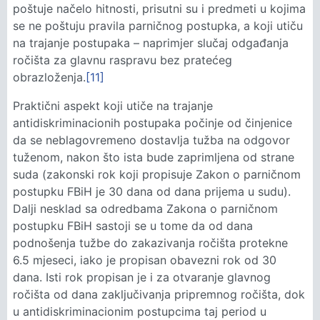
poštuje načelo hitnosti, prisutni su i predmeti u kojima
se ne poštuju pravila parničnog postupka, a koji utiču
na trajanje postupaka – naprimjer slučaj odgađanja
ročišta za glavnu raspravu bez pratećeg
obrazloženja.
[11]
Praktični aspekt koji utiče na trajanje
antidiskriminacionih postupaka počinje od činjenice
da se neblagovremeno dostavlja tužba na odgovor
tuženom, nakon što ista bude zaprimljena od strane
suda (zakonski rok koji propisuje Zakon o parničnom
postupku FBiH je 30 dana od dana prijema u sudu).
Dalji nesklad sa odredbama Zakona o parničnom
postupku FBiH sastoji se u tome da od dana
podnošenja tužbe do zakazivanja ročišta protekne
6.5 mjeseci, iako je propisan obavezni rok od 30
dana. Isti rok propisan je i za otvaranje glavnog
ročišta od dana zaključivanja pripremnog ročišta, dok
u antidiskriminacionim postupcima taj period u