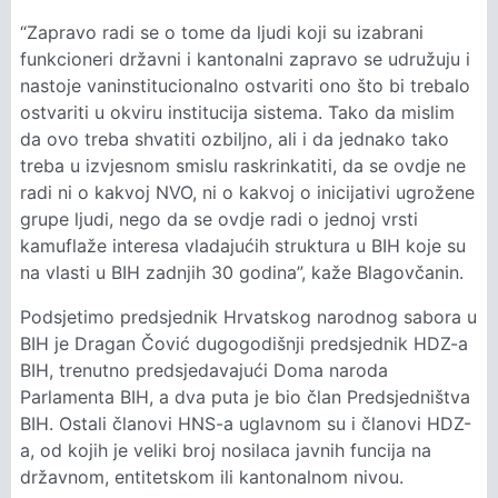
“Zapravo radi se o tome da ljudi koji su izabrani
funkcioneri državni i kantonalni zapravo se udružuju i
nastoje vaninstitucionalno ostvariti ono što bi trebalo
ostvariti u okviru institucija sistema. Tako da mislim
da ovo treba shvatiti ozbiljno, ali i da jednako tako
treba u izvjesnom smislu raskrinkatiti, da se ovdje ne
radi ni o kakvoj NVO, ni o kakvoj o inicijativi ugrožene
grupe ljudi, nego da se ovdje radi o jednoj vrsti
kamuflaže interesa vladajućih struktura u BIH koje su
na vlasti u BIH zadnjih 30 godina”, kaže Blagovčanin.
Podsjetimo predsjednik Hrvatskog narodnog sabora u
BIH je Dragan Čović dugogodišnji predsjednik HDZ-a
BIH, trenutno predsjedavajući Doma naroda
Parlamenta BIH, a dva puta je bio član Predsjedništva
BIH. Ostali članovi HNS-a uglavnom su i članovi HDZ-
a, od kojih je veliki broj nosilaca javnih funcija na
državnom, entitetskom ili kantonalnom nivou.