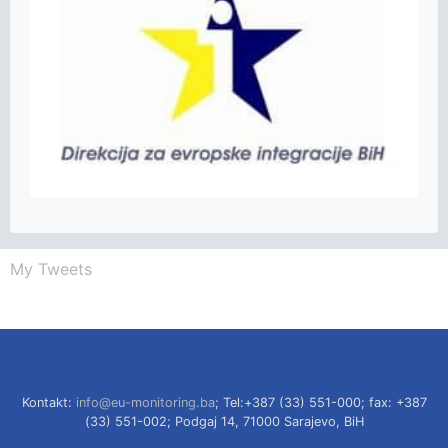
My Tweets
Kontakt:
info@eu-monitoring.ba
; Tel:+387 (33) 551-000; fax: +387
(33) 551-002; Podgaj 14, 71000 Sarajevo, BiH