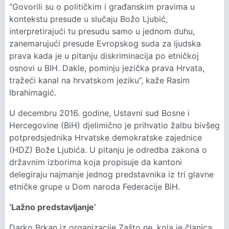
“Govorili su o političkim i građanskim pravima u
kontekstu presude u slučaju Božo Ljubić,
interpretirajući tu presudu samo u jednom duhu,
zanemarujući presude Evropskog suda za ljudska
prava kada je u pitanju diskriminacija po etničkoj
osnovi u BIH. Dakle, pominju jezička prava Hrvata,
tražeći kanal na hrvatskom jeziku”, kaže Rasim
Ibrahimagić.
U decembru 2016. godine, Ustavni sud Bosne i
Hercegovine (BiH) djelimično je prihvatio žalbu bivšeg
potpredsjednika Hrvatske demokratske zajednice
(HDZ) Bože Ljubića. U pitanju je odredba zakona o
državnim izborima koja propisuje da kantoni
delegiraju najmanje jednog predstavnika iz tri glavne
etničke grupe u Dom naroda Federacije BiH.
‘Lažno predstavljanje’
Darko Brkan iz organizacije Zašto ne, koja je članica