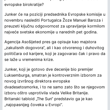
evropske birokratije?
Junker će na poziciji predsednika Evropske komisije u
novembru naslediti Portugalca Žoze Manuel Baroza i
preuzeti ključnu odgovornost za upravljanje kormilom
najveće svetske ekonomije u narednih pet godina.
Agencija Asošijeted pres ga opisuje kao majstora
„zakulisnih dogovora“, ali i kao otvorenog i duhovitog
političara od karijere, koji je zagovarao čak i pravo da
se laže u vremenima krize.
Junker, koji je gotovo dve decenije bio premijer
Luksemburga, smatran je kontroverznim izborom za
novog izvršnog direktora evropske
dvadesetosmorke, i to ne samo zato što se njegovom
izboru oštro usprotivila vlada Velike Britanije.
Britanski tabloid „The Sun“ predstavio ga je kao
„najopasnijeg čoveka u Evropi“.