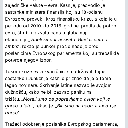
zajedničke valute – evra. Kasnije, predvodio je
sastanke ministara finansija koji su 18-očlanu
Evrozonu provukli kroz finansijsku krizu, a koja je u
periodu od 2010. do 2013. godine, pretila da potopi
evro, što bi izazvalo haos u globalnoj
ekonomiji.
„Videli smo kraj sveta. Gledali smo u
ambis“
, rekao je Junker prošle nedelje pred
poslanicima Evropskog parlamenta koji su trebali da
potvrde njegov izbor.
Tokom krize evra zvaničnici su održavali tajne
sastanke i Junker je kasnije priznao da je o tome
lagao novinare. Skrivanje istine nazvao je svojom
dužnošću, kako ne bi izazvao paniku na
tržištu.
„Morali smo da popravljamo avion koji je
goreo u letu“
, rekao je.
„Bili smo na nebu, a avion je
goreo“
.
Tražeći odobrenje poslanika Evropskog parlamenta,