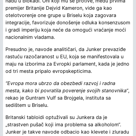
nađu u blokadi. Oni koji mu se protive, među prvima
premijer Britanije Dejvid Kameron, vide ga kao
otelotvorenje one grupe u Briselu koja zagovara
integracije, favorizuje donošenje odluka konsenzusom
i gradi imperiju koja neće da omogući vraćanje moći
nacionalnim vladama.
Presudno je, navode analitičari, da Junker prevaziđe
rastuću razočaranost u EU, koja se manifestovala u
maju na izborima za Evropki parlament, kada je jedno
od tri mesta pripalo evropskepticima.
“Evropa mora ubrzo da obezbedi razvoj i radna
mesta, kako bi povratila poverenje svojih stanovnika“
,
rekao je Guntram Vulf sa Brojgela, instituta sa
sedištem u Briselu.
Britanski tabloidi optuživali su Junkera da je
„strastven pušač koji ima problema sa alkoholom“.
Junker je takve navode odbacio kao klevete i zluradu