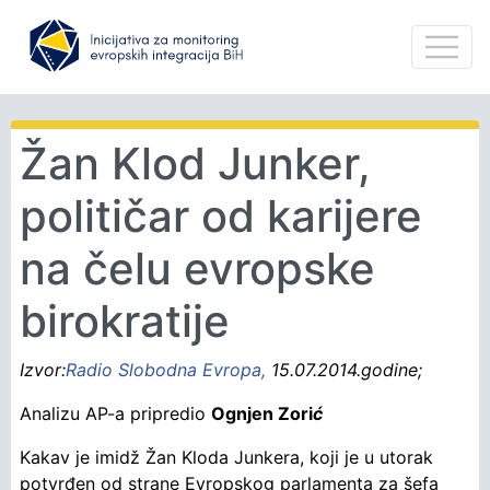
Žan Klod Junker,
političar od karijere
na čelu evropske
birokratije
Izvor:
Radio Slobodna Evropa,
15.07.2014.godine;
A
nalizu AP-a pripredio
Ognjen Zori
ć
Kakav je imidž Žan Kloda Junkera, koji je u utorak
potvrđen od strane Evropskog parlamenta za šefa