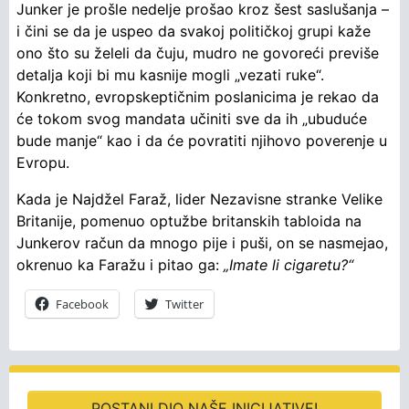
Junker je prošle nedelje prošao kroz šest saslušanja –
i čini se da je uspeo da svakoj političkoj grupi kaže
ono što su želeli da čuju, mudro ne govoreći previše
detalja koji bi mu kasnije mogli „vezati ruke“.
Konkretno, evropskeptičnim poslanicima je rekao da
će tokom svog mandata učiniti sve da ih „ubuduće
bude manje“ kao i da će povratiti njihovo poverenje u
Evropu.
Kada je Najdžel Faraž, lider Nezavisne stranke Velike
Britanije, pomenuo optužbe britanskih tabloida na
Junkerov račun da mnogo pije i puši, on se nasmejao,
okrenuo ka Faražu i pitao ga:
„Imate li cigaretu?“
Facebook
Twitter
POSTANI DIO NAŠE INICIJATIVE!