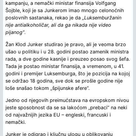
kampanju, a nemački ministar finansija Volfgang
Šojble, koji je sa Junkerom imao mnogo celonoćnih
poslovnih sastanaka, rekao je da
„Luksemburžanin
nije antialkoholičar, ali da ga nikada nije video
pijanog“
.
Žan Klod Junker studirao je pravo, ali je veoma brzo
ušao u politiku i u 28. godini postao zamenik ministra
rada, a dve godine kasnije i preuzeo posao svog šefa.
Tada je postao ministar finansija, a vremenom, u 41.
godini i premijer Luksemburga, što je pozicija na kojoj
se održao 18 godina, sve dok se prošle godine nije
loše snašao tokom „špijunske afere“.
Jedno od njegovih preimućstava na evropskom nivou
jeste sposobnost da se sa lakoćom „prebaci“ na neki
od najvažnijih jezika EU – engleski, francuski i
nemački.
Junker je odigrao i ključnu ulogu u oblikovanju