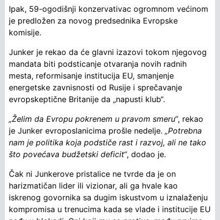
Ipak, 59-ogodišnji konzervativac ogromnom većinom
je predložen za novog predsednika Evropske
komisije.
Junker je rekao da će glavni izazovi tokom njegovog
mandata biti podsticanje otvaranja novih radnih
mesta, reformisanje institucija EU, smanjenje
energetske zavnisnosti od Rusije i sprečavanje
evropskeptične Britanije da „napusti klub“.
„Želim da Evropu pokrenem u pravom smeru“
, rekao
je Junker evroposlanicima prošle nedelje.
„Potrebna
nam je politika koja podstiče rast i razvoj, ali ne tako
što povećava budžetski deficit“
, dodao je.
Čak ni Junkerove pristalice ne tvrde da je on
harizmatičan lider ili vizionar, ali ga hvale kao
iskrenog govornika sa dugim iskustvom u iznalaženju
kompromisa u trenucima kada se vlade i institucije EU