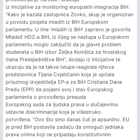
iz Inicijative za monitoring europskih integracija BiH.
“Kako je kazala zastupnica Zovko, skup je organiziran
u povodu posjeta mladih iz BiH Europskom
parlamentu. U ime ‘mladih iz BiH’ zapravo je govorila
Mladež HDZ-a BiH, iz čijeg se nastupa u Europskom
parlamentu moglo zaključiti da je glavni problem
studenata u BiH izbor Željka Komšića za hrvatskog
člana Predsjedništva BiH“, dodaju iz Inicijative te
ukazuju da je na takve istupe reagirala njhova
predstavnica Tijana Cvjetićanin koja je upitala
prisutnog izvjestitelja EP-a za BiH Cristiana Dana
Predu (EPP) da pojasni svoj i stav Europskog
parlamenta o provođenju presuda
Europskog suda za ljudska prava u slučajevima
ustavne diskriminacije koja je višestruko
potvrđena. “Ovo što smo danas čuli je apsurdno. EU
je pred BiH postavila zadaću da omogući jednaka
prava onima koji ne pripadaju konstitutivnim