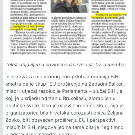
Tekst objavljen u novinama Dnevni list, 07. decembar
Inicijativa za monitoring europskih integracija BiH
smatra da je skup “EU proširenje na Zapadni Balkan,
mladi i utjecaj rezolucije Parlamenta – slučaj BiH“, a
koji je u srijedu održan u Bruxellesu, zlorabljen u
političke svrhe. Iako je najavljeno da će skup, čija je
organizatorica bila hrvatska eurozastupnica Željana
Zovko, biti posvećen proširenju EU i perspektivi
mladih iz BiH, njegova jedina tema bila je “legitimno
predstavljanje naroda”, ukazuju